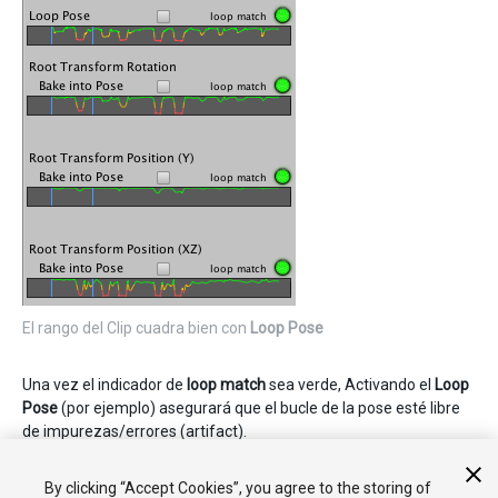
El rango del Clip cuadra bien con
Loop Pose
Una vez el indicador de
loop match
sea verde, Activando el
Loop
Pose
(por ejemplo) asegurará que el bucle de la pose esté libre
de impurezas/errores (artifact).
Para más detalles en las opciones de los clips de animación, vea
By clicking “Accept Cookies”, you agree to the storing of
Animation Clip reference
.