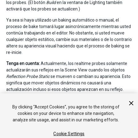
los probes. (El botón
Build
en la ventana de Lighting también
activará que los probes se actualicen.)
Ya sea si haya utilizado un baking automático o manual, el
proceso de bake tomará lugar asincrónicamente mientras usted
continúa trabajando en el editor. No obstante, si usted mueve
cualquier objeto estático, cambie sus materiales o de lo contrario
altere su apariencia visual haciendo que el proceso de baking se
re-inicie.
Tenga en cuenta:
Actualmente, los realtime probes solamente
actualizarán sus reflejos en la Scene View cuando los objetos
Reflection Probe Static
se mueven o cambian su apariencia. Esto
significa que mover objetos dinámicos no causará una
actualización incluso si esos objetos aparezcan en su reflejo.
Usted debería escoger la opción
Bake Reflection Probes
del
botón popup
Build
en la
ventana de Lighting
para actualizar los
By clicking “Accept Cookies”, you agree to the storing of
reflejos cuando un objeto dinámico cambie.
cookies on your device to enhance site navigation,
analyze site usage, and assist in our marketing efforts.
Cookie Settings