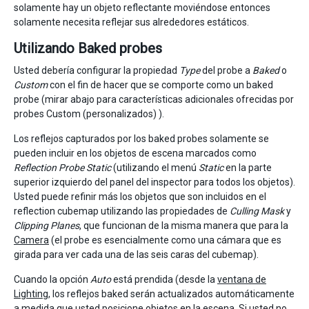
solamente hay un objeto reflectante moviéndose entonces
solamente necesita reflejar sus alrededores estáticos.
Utilizando Baked probes
Usted debería configurar la propiedad
Type
del probe a
Baked
o
Custom
con el fin de hacer que se comporte como un baked
probe (mirar abajo para características adicionales ofrecidas por
probes Custom (personalizados) ).
Los reflejos capturados por los baked probes solamente se
pueden incluir en los objetos de escena marcados como
Reflection Probe Static
(utilizando el menú
Static
en la parte
superior izquierdo del panel del inspector para todos los objetos).
Usted puede refinir más los objetos que son incluidos en el
reflection cubemap utilizando las propiedades de
Culling Mask
y
Clipping Planes
, que funcionan de la misma manera que para la
Camera
(el probe es esencialmente como una cámara que es
girada para ver cada una de las seis caras del cubemap).
Cuando la opción
Auto
está prendida (desde la
ventana de
Lighting
, los reflejos baked serán actualizados automáticamente
a medida que usted posicione objetos en la escena. Si usted no