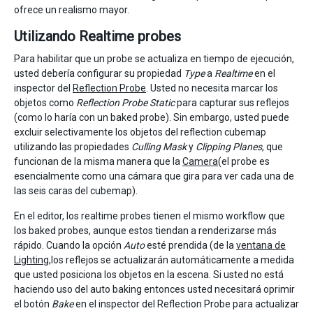
ofrece un realismo mayor.
Utilizando Realtime probes
Para habilitar que un probe se actualiza en tiempo de ejecución,
usted debería configurar su propiedad
Type
a
Realtime
en el
inspector del
Reflection Probe
. Usted no necesita marcar los
objetos como
Reflection Probe Static
para capturar sus reflejos
(como lo haría con un baked probe). Sin embargo, usted puede
excluir selectivamente los objetos del reflection cubemap
utilizando las propiedades
Culling Mask
y
Clipping Planes
, que
funcionan de la misma manera que la
Camera
(el probe es
esencialmente como una cámara que gira para ver cada una de
las seis caras del cubemap).
En el editor, los realtime probes tienen el mismo workflow que
los baked probes, aunque estos tiendan a renderizarse más
rápido. Cuando la opción
Auto
esté prendida (de la
ventana de
Lighting
,los reflejos se actualizarán automáticamente a medida
que usted posiciona los objetos en la escena. Si usted no está
haciendo uso del auto baking entonces usted necesitará oprimir
el botón
Bake
en el inspector del Reflection Probe para actualizar