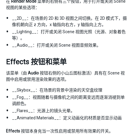
在
Render Mode
菜单的右侧有三个按钮，用于打开或关闭 Scene
视图的某些选项：
__2D__：在场景的 2D 和 3D 视图之间切换。在 2D 模式下，摄
像机朝向正 z 方向，x 轴指向右方，y 轴指向上方。
__Lighting__：打开或关闭 Scene 视图光照（光源、对象着色
等）。
__Audio__：打开或关闭 Scene 视图音频效果。
Effects 按钮和菜单
该菜单（由
Audio
按钮右侧的小山丘图标激活）具有在 Scene 视
图中启用或禁用渲染效果的选项。
__Skybox__：在场景的背景中渲染的天空盒纹理
__Fog__：视图随着与摄像机之间的距离变远而逐渐消褪到单
调颜色。
__Flares__：光源上的镜头光晕。
__Animated Materials__：定义动画化的材质是否显示动画
Effects
按钮本身充当一次性启用或禁用所有效果的开关。