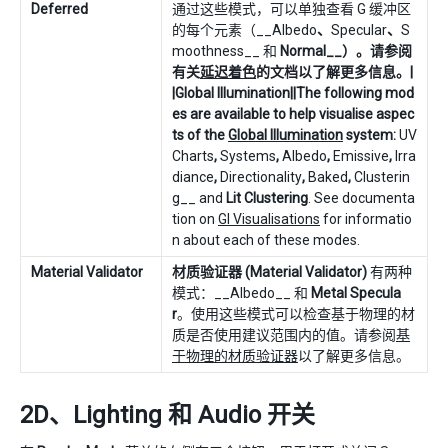
Deferred
通过这些模式，可以单独查看 G 缓冲区
的每个元素（__Albedo
、
Specular
、
S
moothness__ 和
Normal__）。请参阅
有关
延迟着色
的文档以了解更多信息。|
|
Global Illumination
||The following mod
es are available to help visualise aspec
ts of the
Global Illumination
system:
UV
Charts
,
Systems
,
Albedo
,
Emissive
,
Irra
diance
,
Directionality
,
Baked
,
Clusterin
g__ and
Lit Clustering
. See documenta
tion on
GI Visualisations
for informatio
n about each of these modes.
Material Validator
材质验证器 (Material Validator)
有两种
模式：__Albedo__ 和
Metal Specula
r
。使用这些模式可以检查基于物理的材
质是否使用建议范围内的值。请参阅
基
于物理的材质验证器
以了解更多信息。
2D、Lighting 和 Audio 开关