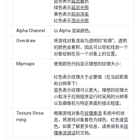
蓝色表示
延迟着色
绿色表示
延迟光照
黄色表示
前向渲染
红色表示
顶点光照
Alpha Channel
以 Alpha 渲染颜色。
Overdraw
将游戏对象渲染为透明的“轮廓”。透明
的颜色会累积，因此可以轻松找到一个
对象绘制在另一个对象上的位置。
Mipmaps
使用颜色代码显示理想的纹理大小：
红色表示纹理大于必要值（在当前距离
和分辨率下）
蓝色表示纹理可以更大。理想的纹理大
小取决于应用程序运行时采用的分辨率
以及摄像机与特定表面的接近程度。
Texture Strea
根据游戏对象在
纹理串流
系统中的状
ming
态，将游戏对象着色为绿色、红色或蓝
色。如需了解更多信息，请参阅有关
纹
理串流调试
的文档。