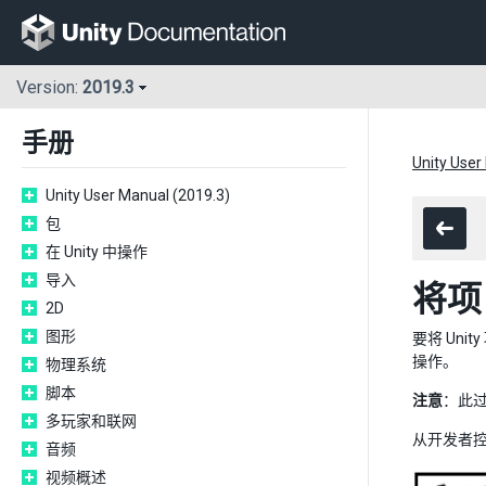
Version:
2019.3
手册
Unity User
Unity User Manual (2019.3)
包
在 Unity 中操作
导入
将项
2D
图形
要将 Un
操作。
物理系统
脚本
注意
：此过
多玩家和联网
从开发者控制面
音频
视频概述