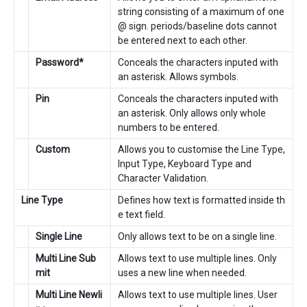
string consisting of a maximum of one
@ sign. periods/baseline dots cannot
be entered next to each other.
Password*
Conceals the characters inputed with
an asterisk. Allows symbols.
Pin
Conceals the characters inputed with
an asterisk. Only allows only whole
numbers to be entered.
Custom
Allows you to customise the Line Type,
Input Type, Keyboard Type and
Character Validation.
Line Type
Defines how text is formatted inside th
e text field.
Single Line
Only allows text to be on a single line.
Multi Line Sub
Allows text to use multiple lines. Only
mit
uses a new line when needed.
Multi Line Newli
Allows text to use multiple lines. User