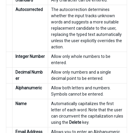
Standard
Any character can be entered.
Autocorrected
The autocorrection determines
whether the input tracks unknown
words and suggests a more suitable
replacement candidate to the user,
replacing the typed text automatically
unless the user explicitly overrides the
action.
Integer Number
Allow only whole numbers to be
entered.
Decimal Numb
Allow only numbers and a single
er
decimal point to be entered.
Alphanumeric
Allow both letters and numbers.
Symbols cannot be entered.
Name
Automatically capitalizes the first
letter of each word. Note that the user
can circumvent the capitalization rules
using the
Delete
key.
Email Address
Allows you to enter an Alphanumeric