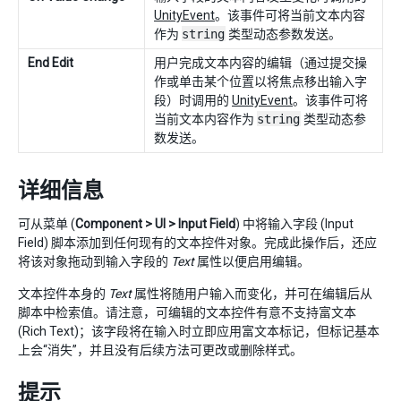
UnityEvent
。该事件可将当前文本内容
作为
string
类型动态参数发送。
End Edit
用户完成文本内容的编辑（通过提交操
作或单击某个位置以将焦点移出输入字
段）时调用的
UnityEvent
。该事件可将
当前文本内容作为
string
类型动态参
数发送。
详细信息
可从菜单 (
Component > UI > Input Field
) 中将输入字段 (Input
Field) 脚本添加到任何现有的文本控件对象。完成此操作后，还应
将该对象拖动到输入字段的
Text
属性以便启用编辑。
文本控件本身的
Text
属性将随用户输入而变化，并可在编辑后从
脚本中检索值。请注意，可编辑的文本控件有意不支持富文本
(Rich Text)；该字段将在输入时立即应用富文本标记，但标记基本
上会“消失”，并且没有后续方法可更改或删除样式。
提示