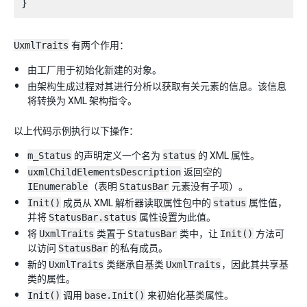
UxmlTraits
有两个作用：
由工厂用于初始化新建的对象。
由架构生成过程对其进行分析以获取有关元素的信息。该信息
将转换为 XML 架构指令。
以上代码示例执行以下操作：
m_Status
的声明定义一个名为
status
的 XML 属性。
uxmlChildElementsDescription
返回空的
IEnumerable
（表明
StatusBar
元素没有子项）。
Init()
成员从 XML 解析器读取属性包中的
status
属性值，
并将
StatusBar.status
属性设置为此值。
将
UxmlTraits
类置于
StatusBar
类中，让
Init()
方法可
以访问
StatusBar
的私有成员。
新的
UxmlTraits
类继承自基类
UxmlTraits
，因此其共享基
类的属性。
Init()
调用
base.Init()
来初始化基类属性。