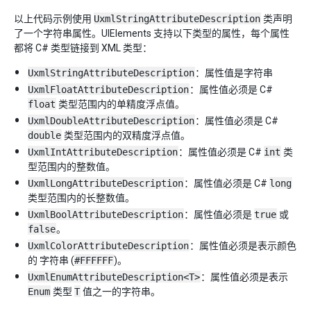
以上代码示例使用
UxmlStringAttributeDescription
类声明
了一个字符串属性。UIElements 支持以下类型的属性，每个属性
都将 C# 类型链接到 XML 类型：
UxmlStringAttributeDescription
：属性值是字符串
UxmlFloatAttributeDescription
：属性值必须是 C#
float
类型范围内的单精度浮点值。
UxmlDoubleAttributeDescription
：属性值必须是 C#
double
类型范围内的双精度浮点值。
UxmlIntAttributeDescription
：属性值必须是 C#
int
类
型范围内的整数值。
UxmlLongAttributeDescription
：属性值必须是 C#
long
类型范围内的长整数值。
UxmlBoolAttributeDescription
：属性值必须是
true
或
false
。
UxmlColorAttributeDescription
：属性值必须是表示颜色
的 字符串 (
#FFFFFF
)。
UxmlEnumAttributeDescription<T>
：属性值必须是表示
Enum
类型
T
值之一的字符串。