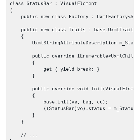
class StatusBar : VisualElement

{

    public new class Factory : UxmlFactory<Stat
    public new class Traits : base.UxmlTraits

    {

        UxmlStringAttributeDescription m_Statu
        public override IEnumerable<UxmlChildE
        {

            get { yield break; }

        }

        public override void Init(VisualElemen
        {

            base.Init(ve, bag, cc);

            ((StatusBar)ve).status = m_Status.
        }

    }

    // ...
