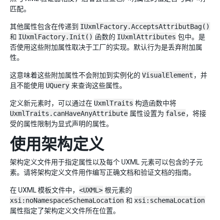
匹配。
其他属性包含在传递到
IUxmlFactory.AcceptsAttributBag()
和
IUxmlFactory.Init()
函数的
IUxmlAttributes
包中。是
否使用这些附加属性取决于工厂的实现。默认行为是丢弃附加属
性。
这意味着这些附加属性不会附加到实例化的
VisualElement
，并
且不能使用
UQuery
来查询这些属性。
定义新元素时，可以通过在
UxmlTraits
构造函数中将
UxmlTraits.canHaveAnyAttribute
属性设置为
false
，将接
受的属性限制为显式声明的属性。
使用架构定义
架构定义文件用于指定属性以及每个 UXML 元素可以包含的子元
素。请将架构定义文件用作编写正确文档和验证文档的指南。
在 UXML 模板文件中，
<UXML>
根元素的
xsi:noNamespaceSchemaLocation
和
xsi:schemaLocation
属性指定了架构定义文件所在位置。