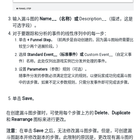
输入漏斗图的
Name__（名称）或
Description__（描述，这是
可选字段）。
对于要跟踪和分析的事件的线性序列中的每一步：
单击
+ Funnel Step
。（前两步是自动创建的，因为漏斗图始终需要比
较至少两个进展阶段。）
选择
Standard Event__（标准事件）或
Custom Event__（自定义事
件）名称。此处仅列出游戏实例已分发并处理的事件。
设置
Parameters
（参数）规则（可选）。
随事件分发的参数必须满足您定义的规则，以便玩家成功完成漏斗图
中的该步骤。如果不定义参数规则，只需分发事件即可完成该步骤。
单击
Save
。
在创建漏斗图步骤时，可使用每个步骤上方的
Delete
、
Duplicate
和
Rearrange
图标来进行更改。
注意
：在单击
Save
之后，无法修改漏斗图步骤。但是，可创建漏
斗图副本并修改副本的步骤。此限制的原因是，更改现有漏斗图的