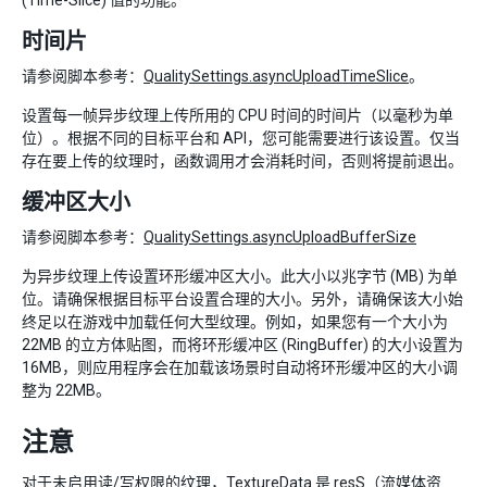
(Time-Slice) 值的功能。
时间片
请参阅脚本参考：
QualitySettings.asyncUploadTimeSlice
。
设置每一帧异步纹理上传所用的 CPU 时间的时间片（以毫秒为单
位）。根据不同的目标平台和 API，您可能需要进行该设置。仅当
存在要上传的纹理时，函数调用才会消耗时间，否则将提前退出。
缓冲区大小
请参阅脚本参考：
QualitySettings.asyncUploadBufferSize
为异步纹理上传设置环形缓冲区大小。此大小以兆字节 (MB) 为单
位。请确保根据目标平台设置合理的大小。另外，请确保该大小始
终足以在游戏中加载任何大型纹理。例如，如果您有一个大小为
22MB 的立方体贴图，而将环形缓冲区 (RingBuffer) 的大小设置为
16MB，则应用程序会在加载该场景时自动将环形缓冲区的大小调
整为 22MB。
注意
对于未启用读/写权限的纹理，TextureData 是 resS（流媒体资