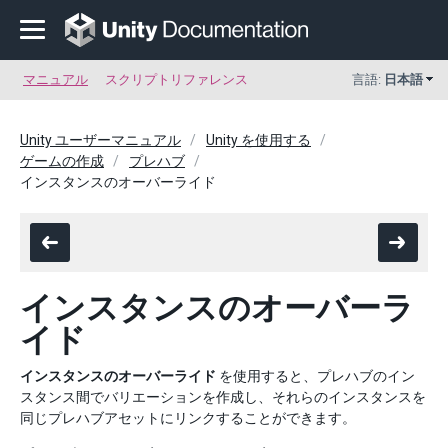
マニュアル
スクリプトリファレンス
言語:
日本語
Unity ユーザーマニュアル
Unity を使用する
ゲームの作成
プレハブ
インスタンスのオーバーライド
インスタンスのオーバーラ
イド
インスタンスのオーバーライド
を使用すると、プレハブのイン
スタンス間でバリエーションを作成し、それらのインスタンスを
同じプレハブアセットにリンクすることができます。