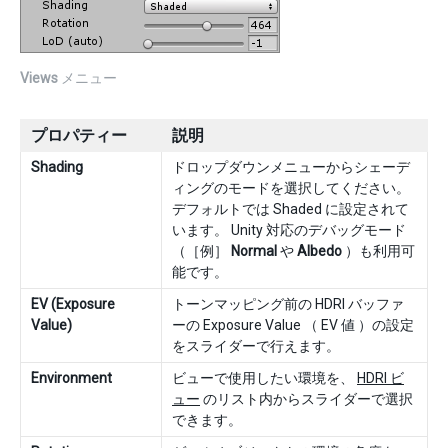
Views
メニュー
プロパティー
説明
Shading
ドロップダウンメニューからシェーデ
ィングのモードを選択してください。
デフォルトでは Shaded に設定されて
います。 Unity 対応のデバッグモード
（［例］
Normal
や
Albedo
）も利用可
能です。
EV (Exposure
トーンマッピング前の HDRI バッファ
Value)
ーの Exposure Value （ EV 値 ）の設定
をスライダーで行えます。
Environment
ビューで使用したい環境を、
HDRI ビ
ュー
のリスト内からスライダーで選択
できます。