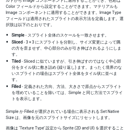
ルドから Image コンポーネントに適用することができ、色彩は
Color フィールドから設定することができます。マテリアルも
Image コンポーネントに適用することができます。Image Type
フィールドは適用されたスプライトの表示方法を定義します。選
択肢は以下のとおりです。
Simple
- スプライト全体のスケールを一致させます。
Sliced
- 3 × 3 にスプライトを分割し、サイズ変更によって隅
の方を歪ませず、中心部分のみが引き伸ばされるようにしま
す。
Tiled
- Sliced に似ていますが、引き伸ばすのではなく中心部
分をタイル状に敷き詰め (繰り返し) ます。まったく境界のな
いスプライトの場合はスプライト全体をタイル状に並べま
す。
Filled
- 定義された方向、方法、大きさで原点からスプライト
を埋めていることを除いては、Simple と同じ方法でスプライ
トを表示します。
Simple か Filled が選択されている場合に表示される Set Native
Size は、画像を元のスプライトサイズにリセットします。
画像は ‘Texture Type’ 設定から Sprite (2D and UI) を選択すること