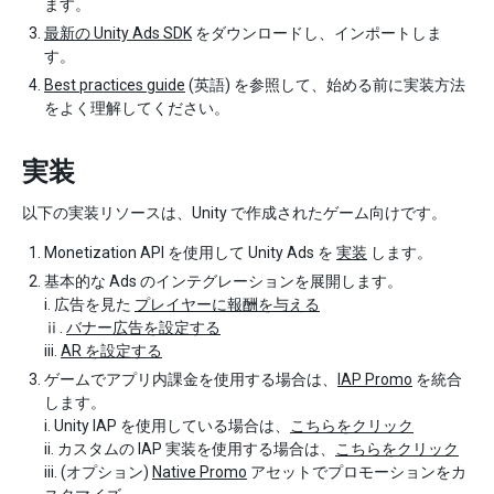
ます。
最新の Unity Ads SDK
をダウンロードし、インポートしま
す。
Best practices guide
(英語) を参照して、始める前に実装方法
をよく理解してください。
実装
以下の実装リソースは、Unity で作成されたゲーム向けです。
Monetization API を使用して Unity Ads を
実装
します。
基本的な Ads のインテグレーションを展開します。
i. 広告を見た
プレイヤーに報酬を与える
ⅱ.
バナー広告を設定する
iii.
AR を設定する
ゲームでアプリ内課金を使用する場合は、
IAP Promo
を統合
します。
i. Unity IAP を使用している場合は、
こちらをクリック
ii. カスタムの IAP 実装を使用する場合は、
こちらをクリック
iii. (オプション)
Native Promo
アセットでプロモーションをカ