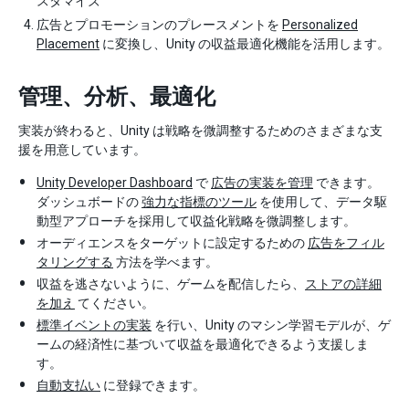
スタマイズ
広告とプロモーションのプレースメントを
Personalized
Placement
に変換し、Unity の収益最適化機能を活用します。
管理、分析、最適化
実装が終わると、Unity は戦略を微調整するためのさまざまな支
援を用意しています。
Unity Developer Dashboard
で
広告の実装を管理
できます。
ダッシュボードの
強力な指標のツール
を使用して、データ駆
動型アプローチを採用して収益化戦略を微調整します。
オーディエンスをターゲットに設定するための
広告をフィル
タリングする
方法を学べます。
収益を逃さないように、ゲームを配信したら、
ストアの詳細
を加え
てください。
標準イベントの実装
を行い、Unity のマシン学習モデルが、ゲ
ームの経済性に基づいて収益を最適化できるよう支援しま
す。
自動支払い
に登録できます。