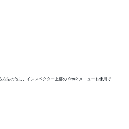
る方法の他に、インスペクター上部の
Static
メニューも使用で
。