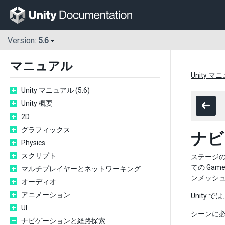
Version:
5.6
マニュアル
Unity マニ
Unity マニュアル (5.6)
Unity 概要
2D
グラフィックス
ナビ
Physics
スクリプト
ステージの
ての Gam
マルチプレイヤーとネットワーキング
ンメッシ
オーディオ
アニメーション
Unity 
UI
シーンに
ナビゲーションと経路探索