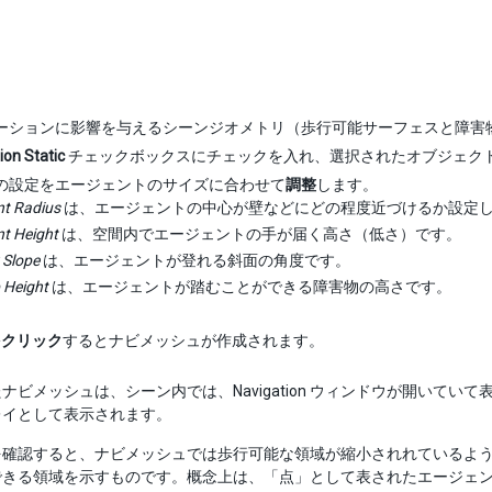
ーションに影響を与えるシーンジオメトリ（歩行可能サーフェスと障害
ion Static
チェックボックスにチェックを入れ、選択されたオブジェク
の設定をエージェントのサイズに合わせて
調整
します。
t Radius
は、エージェントの中心が壁などにどの程度近づけるか設定
t Height
は、空間内でエージェントの手が届く高さ（低さ）です。
 Slope
は、エージェントが登れる斜面の角度です。
 Height
は、エージェントが踏むことができる障害物の高さです。
 をクリック
するとナビメッシュが作成されます。
ナビメッシュは、シーン内では、Navigation ウィンドウが開いて
レイとして表示されます。
を確認すると、ナビメッシュでは歩行可能な領域が縮小されれているよ
できる領域を示すものです。概念上は、「点」として表されたエージェ