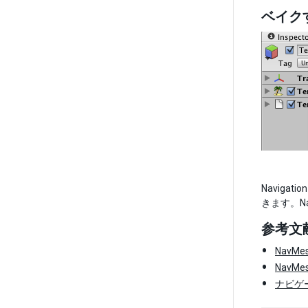
ベイク
Naviga
きます。N
参考文
NavMe
NavMe
ナビゲ