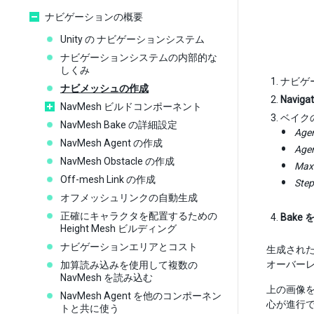
ナビゲーションの概要
Unity の ナビゲーションシステム
ナビゲーションシステムの内部的な
しくみ
ナビゲ
ナビメッシュの作成
Navigat
NavMesh ビルドコンポーネント
ベイク
NavMesh Bake の詳細設定
Agen
NavMesh Agent の作成
Agen
NavMesh Obstacle の作成
Max
Off-mesh Link の作成
Step
オフメッシュリンクの自動生成
正確にキャラクタを配置するための
Bake
Height Mesh ビルディング
ナビゲーションエリアとコスト
生成された
オーバー
加算読み込みを使用して複数の
NavMesh を読み込む
上の画像
NavMesh Agent を他のコンポーネン
心が進行
トと共に使う