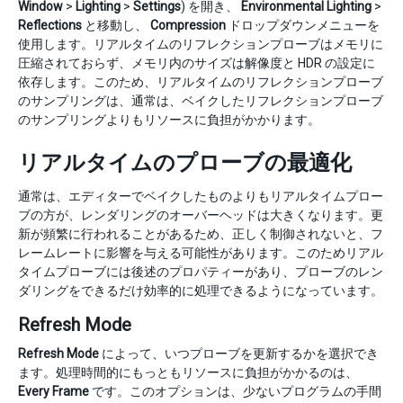
Window
>
Lighting
>
Settings
) を開き、
Environmental Lighting
>
Reflections
と移動し、
Compression
ドロップダウンメニューを
使用します。リアルタイムのリフレクションプローブはメモリに
圧縮されておらず、メモリ内のサイズは解像度と HDR の設定に
依存します。このため、リアルタイムのリフレクションプローブ
のサンプリングは、通常は、ベイクしたリフレクションプローブ
のサンプリングよりもリソースに負担がかかります。
リアルタイムのプローブの最適化
通常は、エディターでベイクしたものよりもリアルタイムプロー
ブの方が、レンダリングのオーバーヘッドは大きくなります。更
新が頻繁に行われることがあるため、正しく制御されないと、フ
レームレートに影響を与える可能性があります。このためリアル
タイムプローブには後述のプロパティーがあり、プローブのレン
ダリングをできるだけ効率的に処理できるようになっています。
Refresh Mode
Refresh Mode
によって、いつプローブを更新するかを選択でき
ます。処理時間的にもっともリソースに負担がかかるのは、
Every Frame
です。このオプションは、少ないプログラムの手間