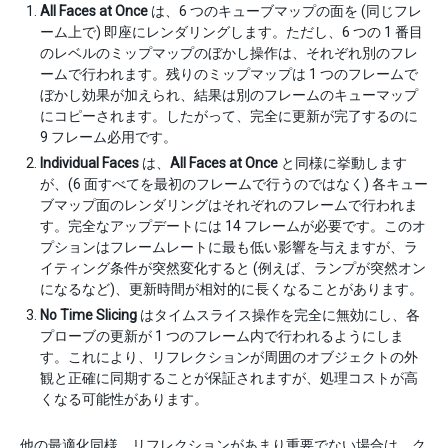
All Faces at Once
は、6 つのキューブマップの面を (同じフレ
ーム上で) 即座にレンダリングします。ただし、6 つの 1 番目
のレベルのミップマップのぼかし操作は、それぞれ別のフレ
ームで行われます。残りのミップマップは 1 つのフレームで
ぼかし効果が加えられ、結果は別のフレームのキューマップ
にコピーされます。したがって、完全に更新が完了するのに
9 フレーム必用です。
Individual Faces
は、
All Faces at Once
と同様に挙動します
が、(6 面すべてを最初のフレームで行うのではなく) 各キュー
ブマップ面のレンダリングはそれぞれのフレームで行われま
す。完全なアップデートには 14 フレームが必要です。このオ
プションはフレームレートに最も低い影響を与えますが、ラ
イティング条件が突然変化すると (例えば、ランプが突然オン
になるなど)、更新時間が相対的に長くなることがあります。
No Time Slicing
はタイムスライス操作を完全に無効にし、各
プローブの更新が 1 つのフレーム内で行われるようにしま
す。これにより、リフレクションが周囲のオブジェクトの外
観と正確に同期することが保証されますが、処理コストが高
くなる可能性があります。
他の最適化同様、リフレクションがあまり重要でない場合は、ク