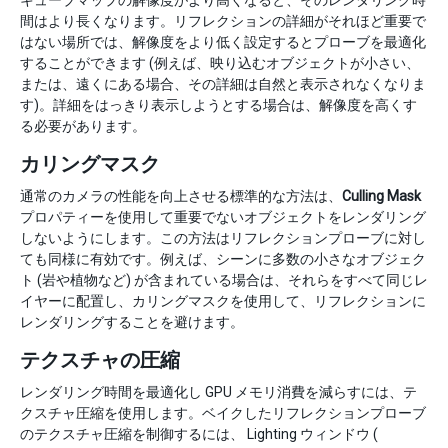
キューブマップの解像度がより高くなると、そのレンダリング時
間はより長くなります。リフレクションの詳細がそれほど重要で
はない場所では、解像度をより低く設定するとプローブを最適化
することができます (例えば、映り込むオブジェクトが小さい、
または、遠くにある場合、その詳細は自然と表示されなくなりま
す)。詳細をはっきり表示しようとする場合は、解像度を高くす
る必要があります。
カリングマスク
通常のカメラの性能を向上させる標準的な方法は、
Culling Mask
プロパティーを使用して重要でないオブジェクトをレンダリング
しないようにします。この方法はリフレクションプローブに対し
ても同様に有効です。例えば、シーンに多数の小さなオブジェク
ト (岩や植物など) が含まれている場合は、それらをすべて同じレ
イヤーに配置し、カリングマスクを使用して、リフレクションに
レンダリングすることを避けます。
テクスチャの圧縮
レンダリング時間を最適化し GPU メモリ消費を減らすには、テ
クスチャ圧縮を使用します。ベイクしたリフレクションプローブ
のテクスチャ圧縮を制御するには、 Lighting ウィンドウ (