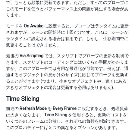
で、もっとも頻繁に更新できます。ただし、すべてのプローブに
このモードを使うとパフォーマンス上の問題が発生する場合があ
ります。
モードを
On Awake
に設定すると、プローブはランタイムに更新
されますが、シーンの開始時に 1 回だけです。これは、シーンが
ランタイムに設定される場合は有用です。しかし、生存期間中に
変更することはできません。
最後の
Via Scripting
では、スクリプトでプローブの更新を制御で
きます。スクリプトのコーディングにはいくらか手間がかかりま
すが、このアプローチでは有用な最適化が可能です。例えば、通
過するオブジェクトの見かけのサイズに応じてプローブを更新す
ることができます (つまり、小さなオブジェクトや、遠くにある
大きなオブジェクトの場合は更新する必用はありません)。
Time Slicing
前述の
Refresh Mode
を
Every Frame
に設定するとき、処理負荷
は大きくなります。
Time Slicing
を使用すると、更新のコストを
いくつかのフレームに分散し、それぞれの負荷を削減できます。
このプロパティーには 3 つの異なるオプションがあります。