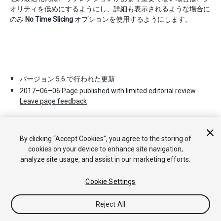
オリティを低めにするようにし、詳細も表示されるような場合に
のみ
No Time Slicing
オプションを使用するようにします。
バージョン 5.6 で行われた更新
2017–06–06 Page published with limited
editorial review
-
Leave page feedback
By clicking “Accept Cookies”, you agree to the storing of
cookies on your device to enhance site navigation,
analyze site usage, and assist in our marketing efforts.
Cookie Settings
Copyright © 2017 Unity Technologies. Publication 5.6
チュートリアル
Answers
ナレッジベース
フォーラム
アセッ
トストア
法律関連
プライバシーポリシー
クッキー
私の個人
Reject All
情報を販売または共有しない