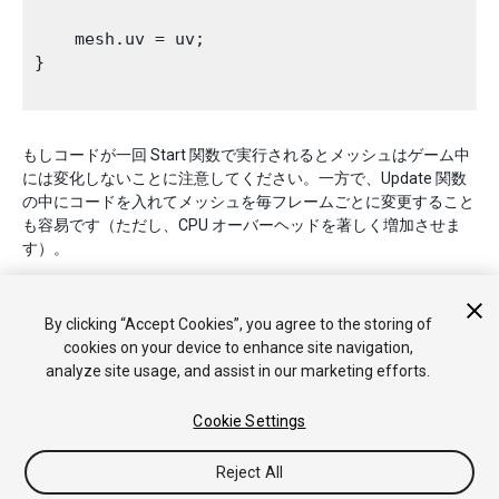
    mesh.uv = uv;

}

もしコードが一回 Start 関数で実行されるとメッシュはゲーム中
には変化しないことに注意してください。一方で、Update 関数
の中にコードを入れてメッシュを毎フレームごとに変更すること
も容易です（ただし、CPU オーバーヘッドを著しく増加させま
す）。
By clicking “Accept Cookies”, you agree to the storing of
cookies on your device to enhance site navigation,
analyze site usage, and assist in our marketing efforts.
Cookie Settings
Copyright © 2017 Unity Technologies. Publication 5.6
チュートリアル
Answers
ナレッジベース
フォーラム
アセッ
トストア
法律関連
プライバシーポリシー
クッキー
私の個人
Reject All
情報を販売または共有しない