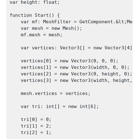
var height: float;

function Start() {  

    var mf: MeshFilter = GetComponent.&lt;MeshF
    var mesh = new Mesh();

    mf.mesh = mesh;

    var vertices: Vector3[] = new Vector3[4];

    vertices[0] = new Vector3(0, 0, 0);

    vertices[1] = new Vector3(width, 0, 0);

    vertices[2] = new Vector3(0, height, 0);

    vertices[3] = new Vector3(width, height, 0)
    mesh.vertices = vertices;

    var tri: int[] = new int[6];

    tri[0] = 0;

    tri[1] = 2;

    tri[2] = 1;
