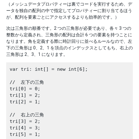
（メッシュデータプロパティーは裏でコードを実行するため、デ
ータを独自の配列の中で指定してプロパティーに割り当てるほう
が、配列を要素ごとにアクセスするよりも効率的です。）
次は三角形の順番です。2 つの三角形が必要であり、各々 3 つの
整数から定義され、三角形の配列は合計 6 つの要素を持つことに
なります。角を定義する際に時計回りに並べるルールなので、左
下の三角形は 0、2、1 を頂点のインデックスとしてもち、右上の
三角形は 2、3、1 になります。
var tri: int[] = new int[6];

//  左下の三角

tri[0] = 0;

tri[1] = 2;

tri[2] = 1;

//  右上の三角 

tri[3] = 2;

tri[4] = 3;

tri[5] = 1;
