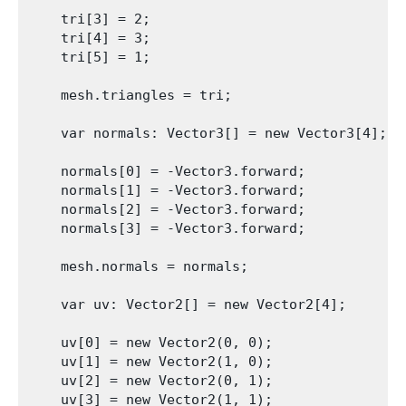
    tri[3] = 2;

    tri[4] = 3;

    tri[5] = 1;

    mesh.triangles = tri;

    var normals: Vector3[] = new Vector3[4];

    normals[0] = -Vector3.forward;

    normals[1] = -Vector3.forward;

    normals[2] = -Vector3.forward;

    normals[3] = -Vector3.forward;

    mesh.normals = normals;

    var uv: Vector2[] = new Vector2[4];

    uv[0] = new Vector2(0, 0);

    uv[1] = new Vector2(1, 0);

    uv[2] = new Vector2(0, 1);

    uv[3] = new Vector2(1, 1);
