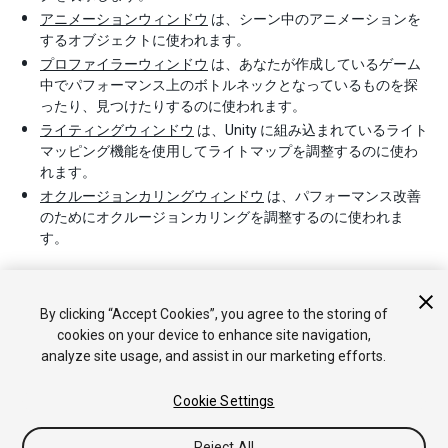
アニメーションウィンドウ
は、シーン中のアニメーションを
するオブジェクトに使われます。
プロファイラーウィンドウ
は、あなたが作成しているゲーム
中でパフォーマンス上のボトルネックとなっているものを探
ったり、見つけたりするのに使われます。
ライティングウィンドウ
は、Unity に組み込まれているライト
マッピング機能を使用してライトマップを調整するのに使わ
れます。
オクルージョンカリングウィンドウ
は、パフォーマンス改善
のためにオクルージョンカリングを調整するのに使われま
す。
By clicking “Accept Cookies”, you agree to the storing of
cookies on your device to enhance site navigation,
analyze site usage, and assist in our marketing efforts.
Cookie Settings
Copyright © 2017 Unity Technologies. Publication 5.6
チュートリアル
Answers
ナレッジベース
フォーラム
アセッ
トストア
法律関連
プライバシーポリシー
クッキー
私の個人
Reject All