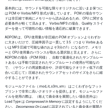
基本的には、サウンドを可能な限りオリジナルに近いまま保つに
は PCM や Vorbis/MP3 形式が適しています。 PCM の場合サウン
ドは非圧縮で単純にメモリーから読み込めるため、CPU に関する
必要条件が軽くて済みます。 Vorbis/MP3 の場合、Quality スライ
ダーを使って可聴性の低い情報を適応的に破棄できます。
ADPCM は、CPU 使用量が非圧縮の PCM オプションよりわずか
に大きいだけで、圧縮率因子は一貫して 3.5 （つまり Vorbis ある
いは MP3 圧縮で可能な値のおよそ3分の1）になるので、メモリ
ーと CPU 使用量のバランスが取れる選択肢と言えます。 さらに
ADPCM の場合（PCM 同様）、自動で最適化されたサンプルレー
トあるいは手動で設定されたサンプルレートの使用が可能なの
で、（サウンドの周波数成分や、許容可能なクオリティ低下の度
合いに応じて）圧縮されたサウンドアセットのサイズをさらに縮
小することができます。
モジュールファイル（.mod,.it,.s3m,.xm） はごくわずかなフット
プリントで非常に高いクオリティを提供します。モジュールファ
イルを使用の際は、（敢えて曲全体を展開したい場合意外は）
Load Type は
Compressed In Memory
に設定するようにしてくだ
さい。
Decompress On Load
に設定されていると曲全体が展開さ