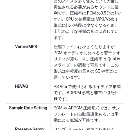
どのノイズを多く含んでいて大量に
再生される必要があるサウンドに便
利です。圧縮率は PCM の3.5分の1で
すが、CPU の使用量は MP3/Vorbis
形式に比べ格段に少なくなるため、
上記のような種類の音には適してい
ます。
Vorbis/MP3
圧縮ファイルは小さくなりますが
PCM オーディオに比べると若干クオ
リティが落ちます。圧縮率は Quality
スライダーの調整で可能です。この
形式は中程度の長さの SE や音楽に
適しています。
HEVAG
PS Vita で使用されるネイティブ形式
です。 ADPCM 形式と非常に似た仕
様です。
Sample Rate Setting
PCM や ADPCM 圧縮形式では、サン
プルレートの自動最適化あるいは手
動による低減が可能です。
Preserve Sampl
サンプルレートは変更されません