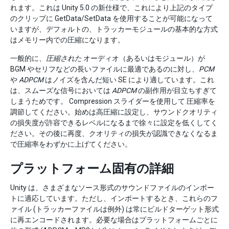
れます。これは Unity 5.0 の新仕様で、これにより上記のタイプ
のクリップに GetData/SetData を使用することが可能になって
いますが、デフォルトの、トラッカーモジュールの基本的な方式
はメモリー内での圧縮になります。
一般的に、
圧縮された
オーディオ（あるいはモジュール）が
BGM やセリフなどの長いファイルに最適であるのに対し、
PCM
や
ADPCM
はノイズを含んだ短い SE により適しています。これ
は、スムーズな信号においては
ADPCM
の副作用が目立ちすぎて
しまうためです。 Compression スライダーを使用して 圧縮率を
調節してください。始めは高圧縮に設定し、サウンドクオリティ
の損失度が許容できるレベルになるまで徐々に設定を低くしてく
ださい。その後に再度、クオリティの損失が認識できなくなるま
で圧縮率をわずかに上げてください。
プラットフォーム固有の詳細
Unity は、さまざまなソース形式のサウンドファイルのインポー
トに適応しています。ただし、インポートするとき、これらのフ
ァイル (トラッカーファイルは例外) は常にビルドターゲット形式
に再エンコードされます。必要な場合はプラットフォームごとに