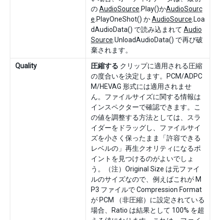
の
AudioSource
.Play()か
AudioSourc
e
.PlayOneShot() か
AudioSource
.Loa
dAudioData() で読み込まれて
Audio
Source
.UnloadAudioData() で再び破
棄されます。
Quality
圧縮する
クリップに適用される圧縮
の度合いを決定します。PCM/ADPC
M/HEVAG 形式には適用されませ
ん。ファイルサイズに関する情報は
インスペクターで確認できます。こ
の値を調整する方法としては、スラ
イダーをドラッグし、ファイルサイ
ズを小さく保ったまま「許容できる
レベルの」再生クオリティになるポ
イントを見つけるのがよいでしょ
う。（注）Original Size は元ファイ
ルのサイズなので、例えばこれが M
P3 ファイルで Compression Format
が PCM （非圧縮）に設定されている
場合、Ratio は結果として 100% を超