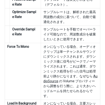
e Rate
（デフォルト）。
Optimize Sampl
サンプルレートは、解析された最高
e Rate
周波数の成分に基づいて、自動で最
適化されます。
Override Sampl
サンプルレートを手動でオーバーラ
e Rate
イド可能なので、周波数成分を破棄
したいときに使用できます。
Force To Mono
オンになっている場合、オーディオ
クリップは単一チャンネルサウンド
にダウンミックスされます。ダウン
ミックス後に信号がピークでノーマ
ライズされます。これは通常、ダウ
ンミックス処理を行った信号は処理
前より静かになります。なぜなら
Au
dioSource
の Volume プロパティー
から調整を行う際に、より大きいヘ
ッドルームを持たせられるからで
す。
Load In Background
オンになっている場合、主要スレッ