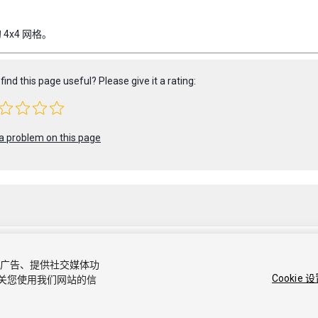
4x4 网格。
find this page useful? Please give it a rating:
a problem on this page
容和广告、提供社交媒体功
1 Unity Technologies. Publication 2020.3
Cookie 
关您使用我们网站的信
社区答案
知识库
论坛
Asset Store
商标和使用条款
法律条款
隐私