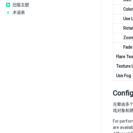
旧版主题
Color
术语表
Use L
Rota
Zoo
Fade
Flare Te
Texture 
Use Fog
Config
光晕由多
戏对象和屏
For perfor
are availab