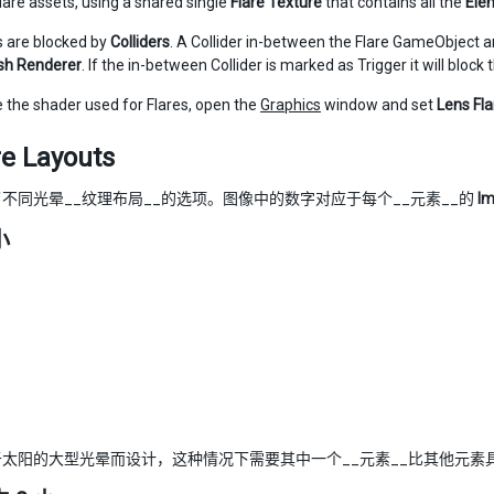
lare assets, using a shared single
Flare Texture
that contains all the
Ele
s are blocked by
Colliders
. A Collider in-between the Flare GameObject an
h Renderer
. If the in-between Collider is marked as Trigger it will block t
e the shader used for Flares, open the
Graphics
window and set
Lens Fla
re Layouts
不同光晕__纹理布局__的选项。图像中的数字对应于每个__元素__的
Im
小
于太阳的大型光晕而设计，这种情况下需要其中一个__元素__比其他元