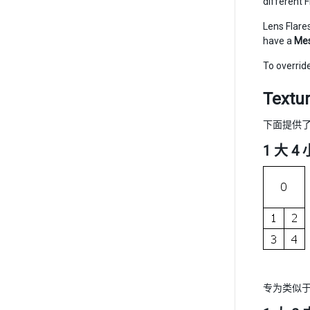
different F
Lens Flare
have a
Mes
To overrid
Textu
下面提供了
1 大 4 
专为类似