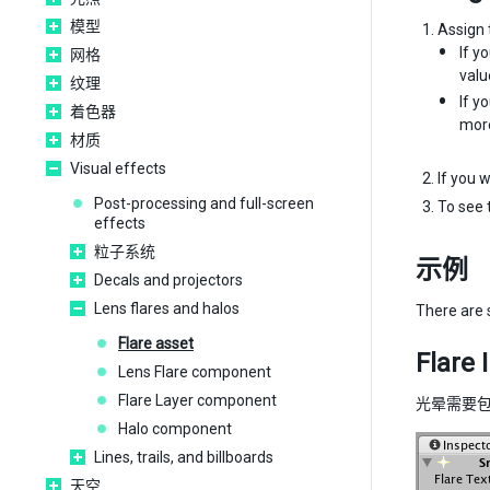
模型
Assign 
If y
网格
valu
纹理
If y
着色器
more
材质
Visual effects
If you 
Post-processing and full-screen
To see 
effects
粒子系统
示例
Decals and projectors
Lens flares and halos
There are 
Flare asset
Flare 
Lens Flare component
Flare Layer component
光晕需要包
Halo component
Lines, trails, and billboards
天空