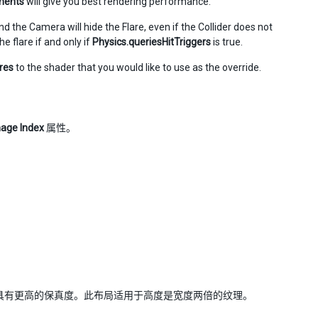
ments
will give you best rendering performance.
d the Camera will hide the Flare, even if the Collider does not
he flare if and only if
Physics.queriesHitTriggers
is true.
res
to the shader that you would like to use as the override.
age Index
属性。
素具有更高的保真度。此布局适用于高度是宽度两倍的纹理。