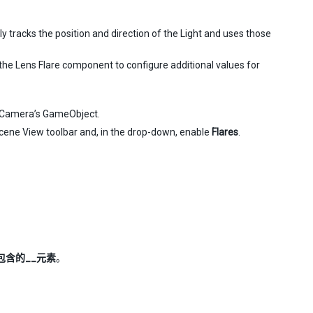
ly tracks the position and direction of the Light and uses those
 the Lens Flare component to configure additional values for
 Camera’s GameObject.
 Scene View toolbar and, in the drop-down, enable
Flares
.
含的__元素
。