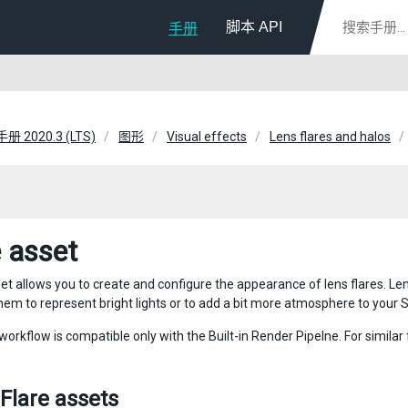
脚本 API
手册
册 2020.3 (LTS)
图形
Visual effects
Lens flares and halos
e asset
et allows you to create and configure the appearance of lens flares. Len
them to represent bright lights or to add a bit more atmosphere to your 
workflow is compatible only with the Built-in Render Pipelne. For similar 
Flare assets