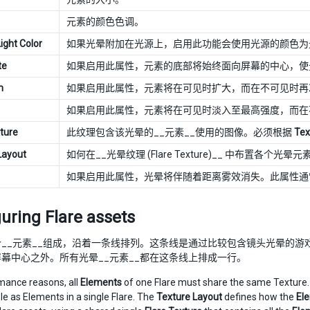
元素的颜色色调。
ight Color
如果光晕附加在光源上，启用此功能会使用光源的颜色为
te
如果启用此属性，元素的底部将始终面向屏幕的中心，使
m
如果启用此属性，元素将在可见时扩大，而在不可见时再
如果启用此属性，元素将在可见时淡入至最高强度，而在
xture
此纹理包含该光晕的__元素__使用的图像。必须根据
Tex
Layout
如何在__光晕纹理 (Flare Texture)__ 中布置
如果启用此属性，光晕将伴随着距离雾效消失。此属性通
uring Flare assets
个__元素__组成，沿着一条线排列。这条线是通过比较包含镜头光晕的
幕中心之外。所有光晕__元素__都在这条线上排成一行。
mance reasons, all
Elements
of one Flare must share the same Texture. T
le as Elements in a single Flare. The
Texture Layout
defines how the
El