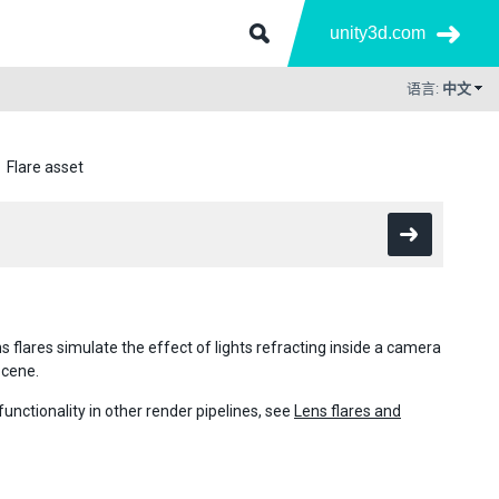
unity3d.com
语言:
中文
Flare asset
s flares simulate the effect of lights refracting inside a camera
Scene.
functionality in other render pipelines, see
Lens flares and