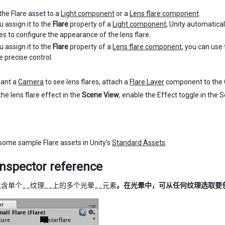
the Flare asset to a
Light component
or a
Lens flare component
.
ou assign it to the
Flare
property of a
Light component
, Unity automatical
es to configure the appearance of the lens flare.
ou assign it to the
Flare
property of a
Lens flare component
, you can use
 precise control.
want a
Camera
to see lens flares, attach a
Flare Layer
component to the
the lens flare effect in the
Scene View
, enable the Effect toggle in the
some sample Flare assets in Unity’s
Standard Assets
.
Inspector reference
含单个__纹理__上的多个光晕__元素
。在光晕中，可从任何纹理选取要包