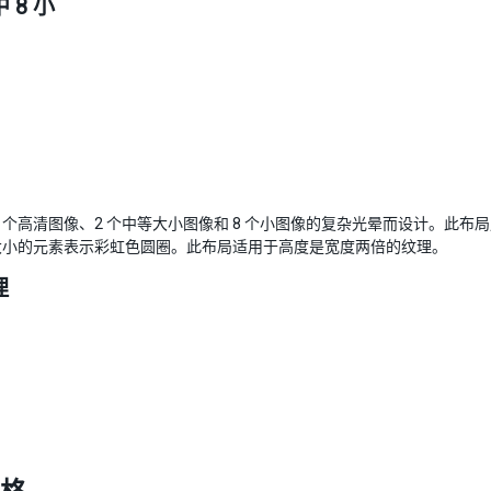
中 8 小
1 个高清图像、2 个中等大小图像和 8 个小图像的复杂光晕而设计。此布局用于标
大小的元素表示彩虹色圆圈。此布局适用于高度是宽度两倍的纹理。
理
。