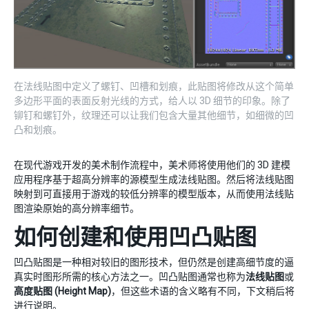
在法线贴图中定义了螺钉、凹槽和划痕，此贴图将修改从这个简单
多边形平面的表面反射光线的方式，给人以 3D 细节的印象。除了
铆钉和螺钉外，纹理还可以让我们包含大量其他细节，如细微的凹
凸和划痕。
在现代游戏开发的美术制作流程中，美术师将使用他们的 3D 建模
应用程序基于超高分辨率的源模型生成法线贴图。然后将法线贴图
映射到可直接用于游戏的较低分辨率的模型版本，从而使用法线贴
图渲染原始的高分辨率细节。
如何创建和使用凹凸贴图
凹凸贴图是一种相对较旧的图形技术，但仍然是创建高细节度的逼
真实时图形所需的核心方法之一。凹凸贴图通常也称为
法线贴图
或
高度贴图 (Height Map)
，但这些术语的含义略有不同，下文稍后将
进行说明。