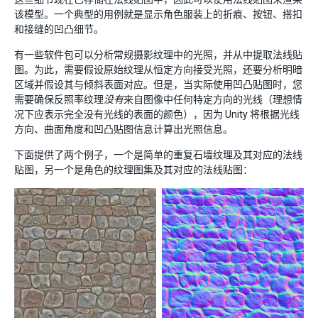
该模型。一个典型的用例就是显示角色服装上的折痕、按钮、搭扣
和接缝的凹凸细节。
有一些软件包可以分析常规摄影纹理中的光照，并从中提取法线贴
图。为此，需要假设原始纹理从恒定方向接受光照，还要分析明暗
区域并假设其与倾斜表面对应。但是，当实际使用凹凸贴图时，您
需要确保反照率纹理
没有
来自图像中任何特定方向的光线（理想情
况下应表示完全没有光线的表面的颜色），因为 Unity 将根据光线
方向、曲面角度和凹凸贴图信息计算出光照信息。
下面提供了两个例子，一个是简单的重复石墙纹理及其对应的法线
贴图，另一个是角色的纹理图集及其对应的法线贴图：