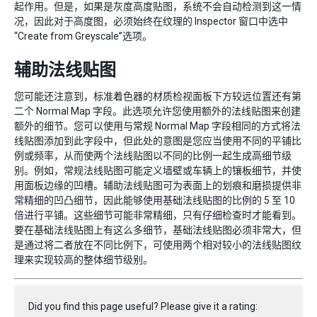
起作用。但是，如果是灰度高度贴图，系统不会自动检测到这一情
况，因此对于高度图，必须始终在纹理的 Inspector 窗口中选中
“Create from Greyscale”选项。
辅助法线贴图
您可能还注意到，标准着色器的材质检视面板下方较远位置还有第
二个 Normal Map 字段。此选项允许您使用额外的法线贴图来创建
额外的细节。您可以使用与常规 Normal Map 字段相同的方式将法
线贴图添加到此字段中，但此处的意图是您应当使用不同的平铺比
例或频率，从而使两个法线贴图以不同的比例一起生成高细节级
别。例如，常规法线贴图可能定义墙壁或车辆上的镶板细节，并使
用面板边缘的凹槽。辅助法线贴图可为表面上的划痕和磨损提供非
常精细的凹凸细节，因此能够使用基础法线贴图的比例的 5 至 10
倍进行平铺。这些细节可能非常精细，只有仔细检查时才能看到。
要在基础法线贴图上有这么多细节，基础法线贴图必须非常大，但
是通过将二者放在不同比例下，可使用两个相对较小的法线贴图纹
理来实现较高的整体细节级别。
Did you find this page useful? Please give it a rating: