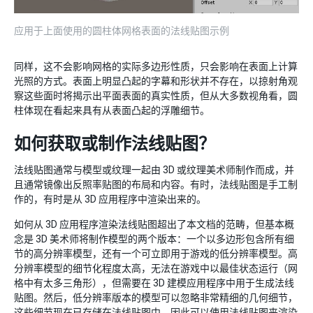
应用于上面使用的圆柱体网格表面的法线贴图示例
同样，这不会影响网格的实际多边形性质，只会影响在表面上计算
光照的方式。表面上明显凸起的字幕和形状并不存在，以掠射角观
察这些面时将揭示出平面表面的真实性质，但从大多数视角看，圆
柱体现在看起来具有从表面凸起的浮雕细节。
如何获取或制作法线贴图？
法线贴图通常与模型或纹理一起由 3D 或纹理美术师制作而成，并
且通常镜像出反照率贴图的布局和内容。有时，法线贴图是手工制
作的，有时是从 3D 应用程序中渲染出来的。
如何从 3D 应用程序渲染法线贴图超出了本文档的范畴，但基本概
念是 3D 美术师将制作模型的两个版本：一个以多边形包含所有细
节的高分辨率模型，还有一个可立即用于游戏的低分辨率模型。高
分辨率模型的细节化程度太高，无法在游戏中以最佳状态运行（网
格中有太多三角形），但需要在 3D 建模应用程序中用于生成法线
贴图。然后，低分辨率版本的模型可以忽略非常精细的几何细节，
这些细节现在已存储在法线贴图中，因此可以使用法线贴图来渲染