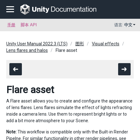
手册
脚本 API
语言:
中文
Unity User Manual 2022.3 (LTS)
图形
Visual effects
Lens flares and halos
Flare asset
Flare asset
A Flare asset allows you to create and configure the appearance
of lens flares. Lens flares simulate the effect of lights refracting
inside a camera lens. Use them to represent bright lights or to
add a bit more atmosphere to your Scene.
Note:
This workflow is compatible only with the Built-in Render
Pipelne. For similar functionality in other render pipelines, see