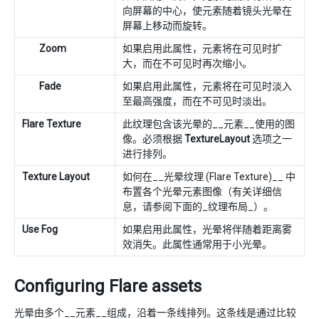
向屏幕的中心，使元素随着镜头光晕在
屏幕上移动而旋转。
Zoom
如果启用此属性，元素将在可见时扩
大，而在不可见时再次缩小。
Fade
如果启用此属性，元素将在可见时淡入
至最高强度，而在不可见时淡出。
Flare Texture
此纹理包含该光晕的__元素__使用的图
像。必须根据
TextureLayout
选项之一
进行排列。
Texture Layout
如何在__光晕纹理 (Flare Texture)__ 中
布置各个光晕元素图像（有关详细信
息，请参阅下面的_纹理布局_）。
Use Fog
如果启用此属性，光晕将伴随着距离雾
效消失。此属性通常用于小光晕。
Configuring Flare assets
光晕由多个__元素__组成，沿着一条线排列。这条线是通过比较