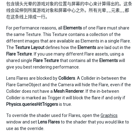
包含镜头光晕的游戏对象的位置与屏幕的中心来计算得出的。这条
线会延伸到所属游戏对象和屏幕中心之外。所有光晕__元素__都
在这条线上排成一行。
For performance reasons, all
Elements
of one Flare must share
the same Texture. This Texture contains a collection of the
different images that are available as Elements in a single Flare.
The
Texture Layout
defines how the
Elements
are laid out in the
Flare Texture
. If you use many different Flare assets, using a
shared single
Flare Texture
that contains all the
Elements
will
give you best rendering performance.
Lens Flares are blocked by
Colliders
. A Collider in-between the
Flare GameObject and the Camera will hide the Flare, even if the
Collider does not have a
Mesh Renderer
. If the in-between
Collider is marked as Trigger it will block the flare if and only if
Physics.queriesHitTriggers
is true.
To override the shader used for Flares, open the
Graphics
window and set
Lens Flares
to the shader that you would like to
use as the override.