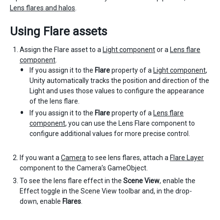
Lens flares and halos
.
Using Flare assets
Assign the Flare asset to a
Light component
or a
Lens flare
component
.
If you assign it to the
Flare
property of a
Light component
,
Unity automatically tracks the position and direction of the
Light and uses those values to configure the appearance
of the lens flare.
If you assign it to the
Flare
property of a
Lens flare
component
, you can use the Lens Flare component to
configure additional values for more precise control.
If you want a
Camera
to see lens flares, attach a
Flare Layer
component to the Camera’s GameObject.
To see the lens flare effect in the
Scene View
, enable the
Effect toggle in the Scene View toolbar and, in the drop-
down, enable
Flares
.