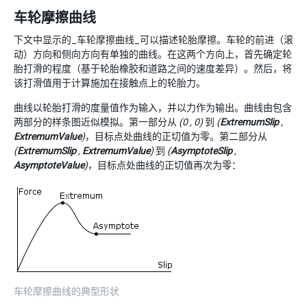
车轮摩擦曲线
下文中显示的_车轮摩擦曲线_可以描述轮胎摩擦。车轮的前进（滚
动）方向和侧向方向有单独的曲线。在这两个方向上，首先确定轮
胎打滑的程度（基于轮胎橡胶和道路之间的速度差异）。然后，将
该打滑值用于计算施加在接触点上的轮胎力。
曲线以轮胎打滑的度量值作为输入，并以力作为输出。曲线由包含
两部分的样条图近似模拟。第一部分从
(0 , 0)
到
(
ExtremumSlip
,
ExtremumValue
)
，目标点处曲线的正切值为零。第二部分从
(
ExtremumSlip
,
ExtremumValue
)
到
(
AsymptoteSlip
,
AsymptoteValue
)
，目标点处曲线的正切值再次为零：
车轮摩擦曲线的典型形状