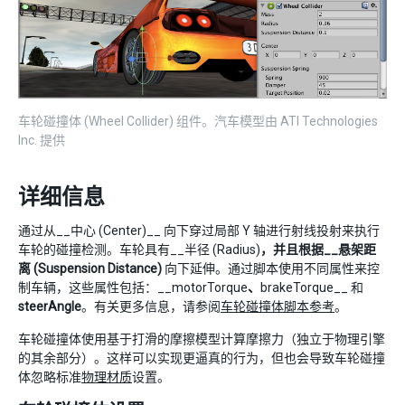
车轮碰撞体 (Wheel Collider) 组件。汽车模型由 ATI Technologies
Inc. 提供
详细信息
通过从__中心 (Center)__ 向下穿过局部 Y 轴进行射线投射来执行
车轮的碰撞检测。车轮具有__半径 (Radius)
，并且根据__悬架距
离 (Suspension Distance)
向下延伸。通过脚本使用不同属性来控
制车辆，这些属性包括：__motorTorque
、
brakeTorque__ 和
steerAngle
。有关更多信息，请参阅
车轮碰撞体脚本参考
。
车轮碰撞体使用基于打滑的摩擦模型计算摩擦力（独立于物理引擎
的其余部分）。这样可以实现更逼真的行为，但也会导致车轮碰撞
体忽略标准
物理材质
设置。