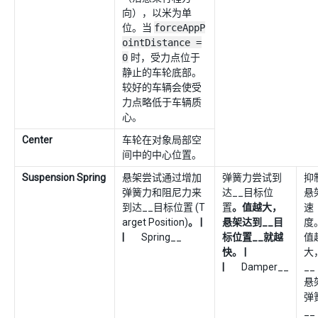
向），以米为单
位。当
forceAppP
ointDistance =
0
时，受力点位于
静止的车轮底部。
较好的车辆会使受
力点略低于车辆质
心。
Center
车轮在对象局部空
间中的中心位置。
Suspension Spring
悬架尝试通过增加
弹簧力尝试到
抑
弹簧力和阻尼力来
达__目标位
悬
到达__目标位置 (T
置
。值越大，
速
arget Position)
。 |
悬架达到__目
度
|
Spring__
标位置__就越
值
快。 |
大
|
Damper__
__
悬
弹
__