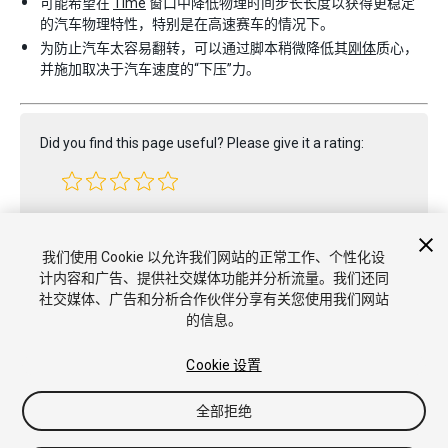
可能希望在
Time
窗口中降低物理时间步长长度以获得更稳定
的汽车物理特性，特别是在高速赛车的情况下。
为防止汽车太容易翻转，可以通过脚本稍微降低其
刚体
质心，
并施加取决于汽车速度的“下压”力。
Did you find this page useful? Please give it a rating:
Report a problem on this page
我们使用 Cookie 以允许我们网站的正常工作、个性化设
计内容和广告、提供社交媒体功能并分析流量。我们还同
社交媒体、广告和分析合作伙伴分享有关您使用我们网站
的信息。
Cookie 设置
全部拒绝
版权所有 © 2021 Unity Technologies. Publication 2020.3
教程
社区答案
知识库
论坛
Asset Store
商标和使用条款
法