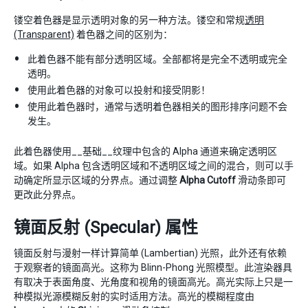
镂空着色器是显示透明对象的另一种方法。镂空和常规
透明
(Transparent)
着色器之间的区别为：
此着色器不能有部分透明区域。全部都将是完全不透明或完全
透明。
使用此着色器的对象可以投射和接受阴影！
使用此着色器时，通常与透明着色器相关的图形排序问题不会
发生。
此着色器使用__基础__纹理中包含的 Alpha 通道来确定透明区
域。如果 Alpha 包含透明区域和不透明区域之间的混合，则可以手
动确定所显示区域的分界点。通过调整
Alpha Cutoff
滑动条即可
更改此分界点。
镜面反射 (Specular) 属性
镜面反射与漫射一样计算简单 (Lambertian) 光照，此外还有依赖
于观察者的镜面高光。这称为 Blinn-Phong 光照模型。此渲染器具
有取决于表面角度、光角度和视角的镜面高光。高光实际上只是一
种模拟光源模糊反射的实时适用方法。高光的模糊程度由