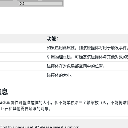
功能：
r
如果启用此属性，则该碰撞体将用于触发事件
引用
物理材质
，可确定该碰撞体与其他对象的
碰撞体在对象局部空间中的位置。
碰撞体的大小。
信息
adius
属性调整碰撞体的大小，但不能单独沿三个轴缩放（即，不能将球
的巨石和其他需要翻滚的对象。
find this page useful? Please give it a rating: