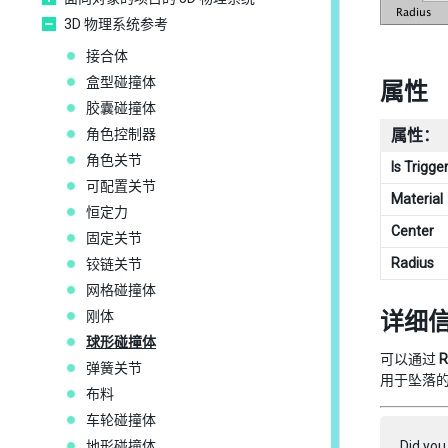
3D 物理系统参考
接合体
盒型碰撞体
属性
胶囊碰撞体
角色控制器
属性：
角色关节
Is Trigge
可配置关节
Material
恒定力
Center
固定关节
Radius
铰链关节
网格碰撞体
刚体
详细
球形碰撞体
可以通过
R
弹簧关节
用于坠落
布料
车轮碰撞体
地形碰撞体
Did you 