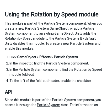
Using the Rotation by Speed module
This module is part of the
Particle System
component. When you
create a new Particle System GameObject, or add a Particle
System component to an exiting GameObject, Unity adds the
Rotation by Speed module to the Particle System. By default,
Unity disables this module. To create a new Particle System and
enable this module:
Click
GameObject
>
Effects
>
Particle System
.
In the Inspector, find the Particle System component.
In the Particle System component, find the Rotation by Speed
module fold-out.
To the left of the fold-out header, enable the checkbox.
API
Since this module is part of the Particle System component, you
access it through the
ParticleSystem
class. For information on