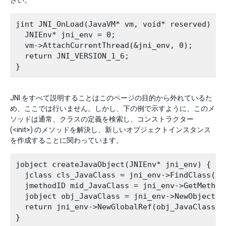
jint JNI_OnLoad(JavaVM* vm, void* reserved) {

  JNIEnv* jni_env = 0;

  vm->AttachCurrentThread(&jni_env, 0);

  return JNI_VERSION_1_6;

JNI をすべて説明することはこのページの目的から外れているた
め、ここでは行いません。しかし、下の例で示すように、このメ
ソッドは通常、クラスの定義を検索し、コンストラクター
(<init>) のメソッドを解決し、新しいオブジェクトインスタンス
を作成することに関わっています。
jobject createJavaObject(JNIEnv* jni_env) {

  jclass cls_JavaClass = jni_env->FindClass
  jmethodID mid_JavaClass = jni_env->GetM
  jobject obj_JavaClass = jni_env->NewObj
  return jni_env->NewGlobalRef(obj_JavaC