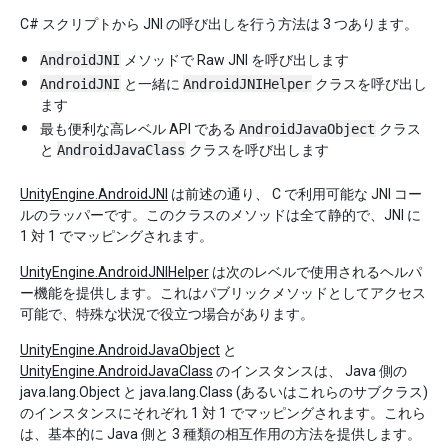
C# スクリプトから JNI の呼び出しを行う方法は 3 つあります。
AndroidJNI
メソッドで Raw JNI を呼び出します
AndroidJNI
と一緒に
AndroidJNIHelper
クラスを呼び出し
ます
最も便利な高レベル API である
AndroidJavaObject
クラス
と
AndroidJavaClass
クラスを呼び出します
UnityEngine.AndroidJNI
は前述の通り、 C で利用可能な JNI コー
ルのラッパーです。このクラスのメソッドは全て静的で、JNI に
1 対 1 でマッピングされます。
UnityEngine.AndroidJNIHelper
は次のレベルで使用されるヘルパ
ー機能を提供します。これはパブリックメソッドとしてアクセス
可能で、特殊な状況で役立つ場合があります。
UnityEngine.AndroidJavaObject
と
UnityEngine.AndroidJavaClass
のインスタンスは、 Java 側の
java.lang.Object と java.lang.Class (あるいはこれらのサブクラス)
のインスタンスにそれぞれ 1 対 1 でマッピングされます。これら
は、基本的に Java 側と 3 種類の相互作用の方法を提供します。