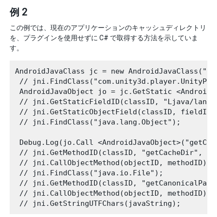
例 2
この例では、現在のアプリケーションのキャッシュディレクトリ
を、プラグインを使用せずに C# で取得する方法を示していま
す。
AndroidJavaClass jc = new AndroidJavaClass("co
 // jni.FindClass("com.unity3d.player.UnityPlay
 AndroidJavaObject jo = jc.GetStatic <AndroidJ
 // jni.GetStaticFieldID(classID, "Ljava/lang/O
 // jni.GetStaticObjectField(classID, fieldID);
 // jni.FindClass("java.lang.Object"); 

 Debug.Log(jo.Call <AndroidJavaObject>("getCac
 // jni.GetMethodID(classID, "getCacheDir"
 // jni.CallObjectMethod(objectID, methodID); 

 // jni.FindClass("java.io.File"); 

 // jni.GetMethodID(classID, "getCanonicalPath
 // jni.CallObjectMethod(objectID, methodID); 
