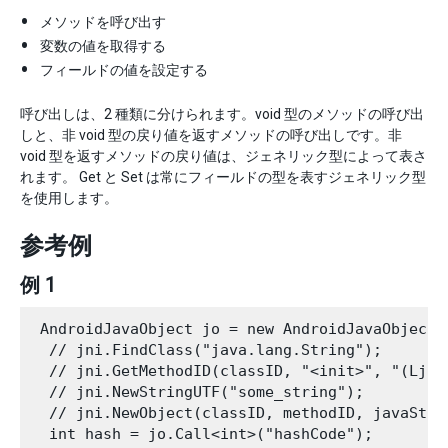
メソッドを呼び出す
変数の値を取得する
フィールドの値を設定する
呼び出しは、2 種類に分けられます。void 型のメソッドの呼び出
しと、非 void 型の戻り値を返すメソッドの呼び出しです。非
void 型を返すメソッドの戻り値は、ジェネリック型によって表さ
れます。 Get と Set は常にフィールドの型を表すジェネリック型
を使用します。
参考例
例 1
 AndroidJavaObject jo = new AndroidJavaObject(
  // jni.FindClass("java.lang.String"); 

  // jni.GetMethodID(classID, "<init>", "(Ljava
  // jni.NewStringUTF("some_string"); 

  // jni.NewObject(classID, methodID, javaStrin
  int hash = jo.Call<int>("hashCode"); 
