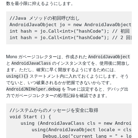
数を最小限に抑えるようにします。
//Java メソッドの初回呼び出し 

AndroidJavaObject jo = new AndroidJavaObject
int hash = jo.Call<int>("hashCode"); // 初回 
Mono ガベージコレクターは、作成された
AndroidJavaObject
と
AndroidJavaClass
のインスタンス全てを、使用後に開放し
ます。ただし、確実に早く開放するようにするためには、
using(){}
ステートメント内に入れておくようにします。そう
でないと、いつ破棄されるかが把握できないからです。
AndroidJNIHelper.debug
を True に設定すると、デバッグ出
力でガベージコレクターの処理記録を確認できます。
//システムからのメッセージを安全に取得

void Start () { 

    using (AndroidJavaClass cls = new AndroidJ
        using(AndroidJavaObject locale = cls.C
            Debug.Log("current lang = " + loca