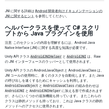
JNI に関する詳細は
Android 開発者向けドキュメンテーションの
JNI に関するヒント
を参照してください。
ヘルパークラスを使って C# スクリ
プトから Java プラグインを使用
注意: このセクションの内容を理解するには、Android Java
Native Interface (JNI) に関する高度な知識が必要です。
Unity API クラス
AndroidJNIHelper
と
AndroidJNI
は、Raw
の JNI インターフェースのラッパーとして使用されます。
Unity API クラスの AndroidJavaObject と AndroidJavaClass は、
JNI コールの使用時に、多くのタスクを自動化します。また Java
の呼び出しを速くするためにキャッシュを利用します。
AndroidJavaObject
と
AndroidJavaClass
の組み合わせは
AndroidJNI
と
AndroidJNIHelper
に加える形で作成されます
が、さらにいくつかの追加機能も持っています。 またこれらの
クラスは静的メソッドも持っており、これは Java クラスの静的
メソッドへのアクセスに使用されます。