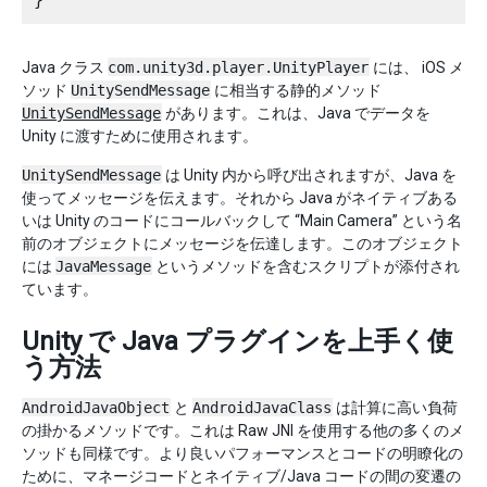
Java クラス
com.unity3d.player.UnityPlayer
には、 iOS メ
ソッド
UnitySendMessage
に相当する静的メソッド
UnitySendMessage
があります。これは、Java でデータを
Unity に渡すために使用されます。
UnitySendMessage
は Unity 内から呼び出されますが、Java を
使ってメッセージを伝えます。それから Java がネイティブある
いは Unity のコードにコールバックして “Main Camera” という名
前のオブジェクトにメッセージを伝達します。このオブジェクト
には
JavaMessage
というメソッドを含むスクリプトが添付され
ています。
Unity で Java プラグインを上手く使
う方法
AndroidJavaObject
と
AndroidJavaClass
は計算に高い負荷
の掛かるメソッドです。これは Raw JNI を使用する他の多くのメ
ソッドも同様です。より良いパフォーマンスとコードの明瞭化の
ために、マネージコードとネイティブ/Java コードの間の変遷の