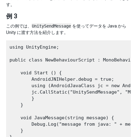
す。
例 3
この例では、
UnitySendMessage
を使ってデータを Java から
Unity に渡す方法を紹介します。
using UnityEngine;

public class NewBehaviourScript : MonoBehaviour
    void Start () { 

        AndroidJNIHelper.debug = true; 

        using (AndroidJavaClass jc = new Andro
        jc.CallStatic("UnitySendMessage", "Mai
        } 

    } 

    void JavaMessage(string message) { 

        Debug.Log("message from java: " + messa
    }
