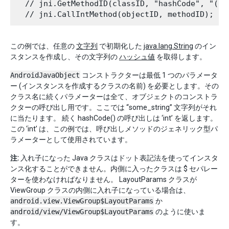
  // jni.GetMethodID(classID, "hashCode", "()I"
この例では、任意の
文字列
で初期化した
java.lang.String
のイン
スタンスを作成し、その文字列の
ハッシュ値
を取得します。
AndroidJavaObject
コンストラクターは最低 1 つのパラメータ
ー (インスタンスを作成するクラスの名前) を必要とします。その
クラス名に続くパラメーターは全て、オブジェクトのコンストラ
クターの呼び出し用です。ここでは “some_string” 文字列がそれ
に当たります。 続く hashCode() の呼び出しは ‘int’ を返します。
この ‘int’ は、この例では、呼び出しメソッドのジェネリック型パ
ラメーターとして使用されています。
注:
入れ子になった Java クラスはドット表記法を使ってインスタ
ンス化することができません。内側に入ったクラスは $ セパレー
ターを使わなければなりません。 LayoutParams クラスが
ViewGroup クラスの内側に入れ子になっている場合は、
android.view.ViewGroup$LayoutParams
か
android/view/ViewGroup$LayoutParams
のように使いま
す。