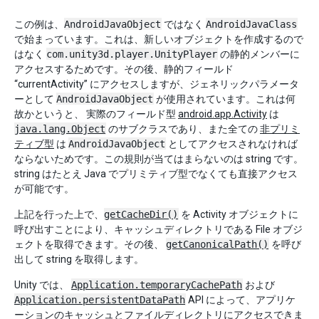
この例は、
AndroidJavaObject
ではなく
AndroidJavaClass
で始まっています。これは、新しいオブジェクトを作成するので
はなく
com.unity3d.player.UnityPlayer
の静的メンバーに
アクセスするためです。その後、静的フィールド
“currentActivity” にアクセスしますが、ジェネリックパラメータ
ーとして
AndroidJavaObject
が使用されています。これは何
故かというと、 実際のフィールド型
android.app.Activity
は
java.lang.Object
のサブクラスであり、また全ての
非プリミ
ティブ型
は
AndroidJavaObject
としてアクセスされなければ
ならないためです。この規則が当てはまらないのは string です。
string はたとえ Java でプリミティブ型でなくても直接アクセス
が可能です。
上記を行った上で、
getCacheDir()
を Activity オブジェクトに
呼び出すことにより、キャッシュディレクトリである File オブジ
ェクトを取得できます。その後、
getCanonicalPath()
を呼び
出して string を取得します。
Unity では、
Application.temporaryCachePath
および
Application.persistentDataPath
API によって、アプリケ
ーションのキャッシュとファイルディレクトリにアクセスできま