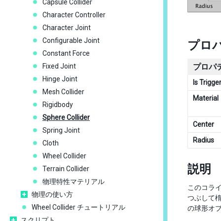
Capsule Collider
Character Controller
Character Joint
Configurable Joint
プロ
Constant Force
Fixed Joint
プロパ
Hinge Joint
Is Trigge
Mesh Collider
Material
Rigidbody
Sphere Collider
Center
Spring Joint
Radius
Cloth
Wheel Collider
説明
Terrain Collider
物理特性マテリアル
このコラ
物理の使い方
つぶして
Wheel Collider チュートリアル
の球形オ
スクリプト