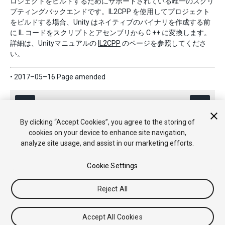
ロジェクトをビルドするためにサポートされている唯一のスクリ
プティングバックエンドです。IL2CPP を使用してプロジェクト
をビルドする場合、Unity はネイティブのバイナリを作成する前
に IL コードをスクリプトとアセンブリから C ++ に変換します。
詳細は、Unityマニュアルの
IL2CPP
のページを参照してくださ
い。
• 2017–05–16 Page amended
By clicking “Accept Cookies”, you agree to the storing of
cookies on your device to enhance site navigation,
analyze site usage, and assist in our marketing efforts.
Copyright © 2020 Unity Technologies. Publication 2019.2
Cookie Settings
チュートリアル
Answers
ナレッジベース
フォーラム
アセッ
トストア
法律関連
プライバシーポリシー
クッキー
私の個人
情報を販売または共有しない
Reject All
Your Privacy Choices (Cookie Settings)
フィードバック
Accept All Cookies