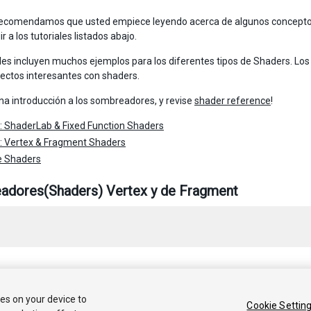
ecomendamos que usted empiece leyendo acerca de algunos conceptos 
r a los tutoriales listados abajo.
ales incluyen muchos ejemplos para los diferentes tipos de Shaders. Lo
ctos interesantes con shaders.
na introducción a los sombreadores, y revise
shader reference
!
l: ShaderLab & Fixed Function Shaders
l: Vertex & Fragment Shaders
e Shaders
adores(Shaders) Vertex y de Fragment
 2017 Unity Technologies. Publication 2017.2
ies on your device to
Cookie Settin