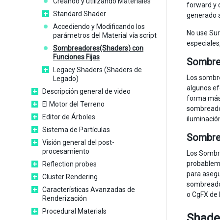
Creando y utilizando Materiales
forward y 
Standard Shader
generado a
Accediendo y Modificando los
No use Sur
parámetros del Material vía script
especiales
Sombreadores(Shaders) con
Funciones Fijas
Sombre
Legacy Shaders (Shaders de
Los sombre
Legado)
algunos ef
Descripción general de video
forma más 
El Motor del Terreno
sombreador
Editor de Árboles
iluminació
Sistema de Partículas
Sombrea
Visión general del post-
procesamiento
Los Sombre
probableme
Reflection probes
para asegu
Cluster Rendering
sombreador
Características Avanzadas de
o CgFX de 
Renderización
Procedural Materials
Shade