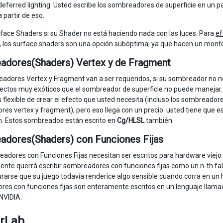
deferred lighting. Usted escribe los sombreadores de superficie en un p
 partir de eso.
face Shaders si su Shader no está haciendo nada con las luces. Para
ef
, los surface shaders son una opción subóptima, ya que hacen un montón
adores(Shaders) Vertex y de Fragment
adores Vertex y Fragment van a ser requeridos, si su sombreador no nece
ectos muy exóticos que el sombreador de superficie no puede manejar
flexible de crear el efecto que usted necesita (incluso los sombreado
es vertex y fragment), pero eso llega con un precio: usted tiene que esc
n. Estos sombreados están escrito en
Cg/HLSL
también.
dores(Shaders) con Funciones Fijas
adores con Funciones Fijas necesitan ser escritos para hardware vie
nte querrá escribir sombreadores con funciones fijas como un n-th fal
rarse que su juego todavía renderice algo sensible cuando corra en un 
es con funciones fijas son enteramente escritos en un lenguaje llam
NVIDIA.
rLab