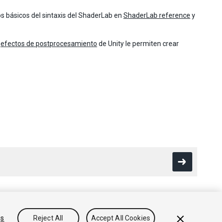
básicos del sintaxis del ShaderLab en
ShaderLab reference
y
s
efectos de postprocesamiento
de Unity le permiten crear
gs
Reject All
Accept All Cookies