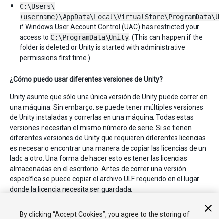
C:\Users\
(username)\AppData\Local\VirtualStore\ProgramData\U
if Windows User Account Control (UAC) has restricted your
access to
C:\ProgramData\Unity
. (This can happen if the
folder is deleted or Unity is started with administrative
permissions first time.)
¿Cómo puedo usar diferentes versiones de Unity?
Unity asume que sólo una única versión de Unity puede correr en
una máquina. Sin embargo, se puede tener múltiples versiones
de Unity instaladas y correrlas en una máquina. Todas estas
versiones necesitan el mismo número de serie. Si se tienen
diferentes versiones de Unity que requieren diferentes licencias
es necesario encontrar una manera de copiar las licencias de un
lado a otro. Una forma de hacer esto es tener las licencias
almacenadas en el escritorio. Antes de correr una versión
específica se puede copiar el archivo ULF requerido en el lugar
donde la licencia necesita ser guardada.
Para mayor asistencia, por favor contactar a
By clicking “Accept Cookies”, you agree to the storing of
support@unity3d.com
.