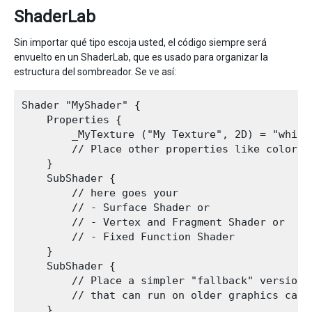
ShaderLab
Sin importar qué tipo escoja usted, el código siempre será
envuelto en un ShaderLab, que es usado para organizar la
estructura del sombreador. Se ve así:
Shader "MyShader" {

    Properties {

        _MyTexture ("My Texture", 2D) = "white"
        // Place other properties like colors o
    }

    SubShader {

        // here goes your

        // - Surface Shader or

        // - Vertex and Fragment Shader or

        // - Fixed Function Shader

    }

    SubShader {

        // Place a simpler "fallback" version o
        // that can run on older graphics cards
    }
