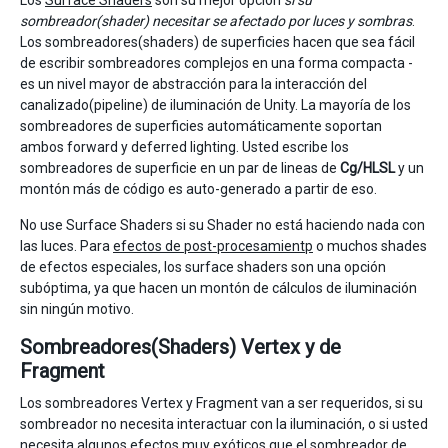
Los
Surface Shaders
son su mejor opción
si su
sombreador(shader) necesitar se afectado por luces y sombras
.
Los sombreadores(shaders) de superficies hacen que sea fácil
de escribir sombreadores complejos en una forma compacta -
es un nivel mayor de abstracción para la interacción del
canalizado(pipeline) de iluminación de Unity. La mayoría de los
sombreadores de superficies automáticamente soportan
ambos forward y deferred lighting. Usted escribe los
sombreadores de superficie en un par de lineas de
Cg/HLSL
y un
montón más de código es auto-generado a partir de eso.
No use Surface Shaders si su Shader no está haciendo nada con
las luces. Para
efectos de post-procesamientp
o muchos shades
de efectos especiales, los surface shaders son una opción
subóptima, ya que hacen un montón de cálculos de iluminación
sin ningún motivo.
Sombreadores(Shaders) Vertex y de
Fragment
Los sombreadores Vertex y Fragment van a ser requeridos, si su
sombreador no necesita interactuar con la iluminación, o si usted
necesita algunos efectos muy exóticos que el sombreador de