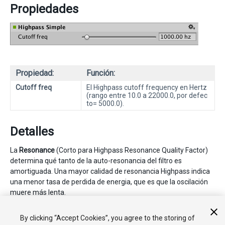
Propiedades
Propiedad:
Función:
Cutoff freq
El Highpass cutoff frequency en Hertz
(rango entre 10.0 a 22000.0, por defec
to= 5000.0).
Detalles
La
Resonance
(Corto para Highpass Resonance Quality Factor)
determina qué tanto de la auto-resonancia del filtro es
amortiguada. Una mayor calidad de resonancia Highpass indica
una menor tasa de perdida de energia, que es que la oscilación
muere más lenta.
Para un control adicional sobre el valor de resonancia del high
By clicking “Accept Cookies”, you agree to the storing of
pass filter utilice el
Audio High Pass effect
.