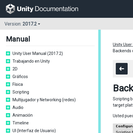
Version:
2017.2
Manual
Unity User
Backends d
Unity User Manual (2017.2)
Trabajando en Unity
2D
Gráficos
Física
Back
Scripting
Scripting 
Multijugador y Networking (redes)
target pla
Audio
Animación
Usted pued
Timeline
UI (Interfaz de Usuario)