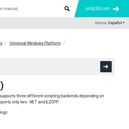
unity3d.com
Idioma:
Español
s
Universal Windows Platform
)
y supports three different scripting backends depending on
ports only two: .NET and IL2CPP.
ings: