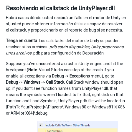
Resolviendo el callstack de UnityPlayer.dll
Habrá casos dónde usted recibirá un fallo en el motor de Unity en
sí, usted puede obtener información útil si es capaz de resolver
el callstack, y proporcionarlo en el reporte de bug si se necesita.
Tenga en cuenta
: Los callstacks del motor de Unity se pueden
resolver si los archivos
.pdb están disponibles, Unity proporciona
unos archivos
.pdb para configuración de Depuración.
Suppose you’ve encountered a crash in Unity engine and hit the
breakpoint (
Note
: Visual Studio can stop at the crash if you
enable all exceptions via
Debug
->
Exceptions
menu), go to
Debug
->
Windows
->
Call Stack
, Call Stack window should open
up, if you don’t see function names from UnityPlayer.dll, that
means the symbols weren’t loaded, to fix that, right click on that
function and Load Symbols, UnityPlayer.pdb file will be located in
[PathToYourProject]>\Players\[Windows80 or Windows81]\[X86
or ARM or X64]\debug.