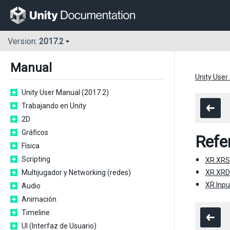
Version:
2017.2
Manual
Unity User
Unity User Manual (2017.2)
Trabajando en Unity
2D
Gráficos
Refe
Física
Scripting
XR.XRS
Multijugador y Networking (redes)
XR.XRD
XR.Inpu
Audio
Animación
Timeline
UI (Interfaz de Usuario)