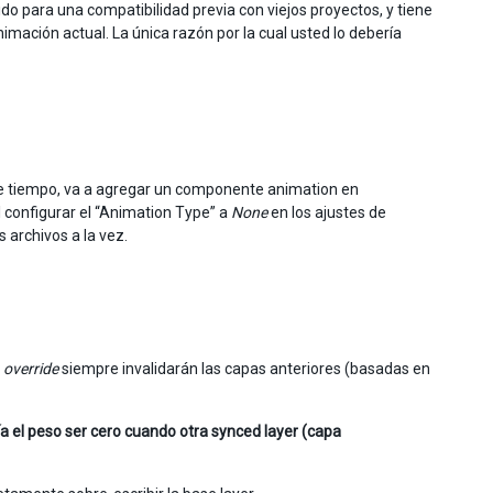
ido para una compatibilidad previa con viejos proyectos, y tiene
mación actual. La única razón por la cual usted lo debería
de tiempo, va a agregar un componente animation en
l configurar el “Animation Type” a
None
en los ajustes de
 archivos a la vez.
n
override
siempre invalidarán las capas anteriores (basadas en
ía el peso ser cero cuando otra synced layer (capa