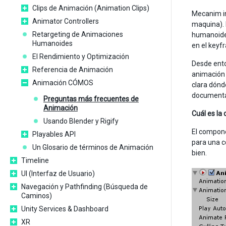
Clips de Animación (Animation Clips)
Mecanim in
Animator Controllers
maquina). 
Retargeting de Animaciones
humanoides
Humanoides
en el keyf
El Rendimiento y Optimización
Desde ento
Referencia de Animación
animación 
Animación CÓMOS
clara dónd
documentac
Preguntas más frecuentes de
Animación
Cuál es la
Usando Blender y Rigify
El compone
Playables API
para una c
Un Glosario de términos de Animación
bien.
Timeline
UI (Interfaz de Usuario)
Navegación y Pathfinding (Búsqueda de
Caminos)
Unity Services & Dashboard
XR