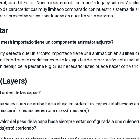
eral, usted debería. Nuestro sistema de animación legacy solo está inclu
o de características muy limitado comparado con nuestro sistema de ani
 para proyectos viejos construidos en nuestro viejo sistema.
tar
i mesh importado tiene un componente animator adjunto?
ty detecta que un archivo importado tiene una animación en su linea 
n. Usted puede modificar esto en los ajustes de importación del asset a
n debajo de la pestaña Rig. Si es necesario usted puede hacer con varios
(Layers)
l orden de las capas?
pas se evalúan de arriba hacia abajo en orden. Las capas establecidas e
áscara), si estas tienen una mask(máscara)).
 valor del peso de la capa basa siempre estar configurada a uno o deber
da)esté corriendo?