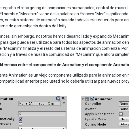
tegraba el retargeting de animaciones humanoides, control de músculo
El nombre “Mecanim” viene de la palabra en Frances “Mec” significando
, nuestro sistema de animación pasado todavía era requerido para a
rame de gameobjects dentro de Unity.
nces, sin embargo, nosotros hemos desarrollado y expandido Mecanim 
para que pueda ser utilizada para todos los aspectos de animación dent
e “Mecanim” finaliza y el resto del sistema de animación comienza. Por 
ión y a través de nuestra comunidad de “Mecanim” que ahora simplemen
 diferencia entre el componente de Animation y el componente Animato
nte Animation es un viejo componente utilizado para la animación en 
ompatibilidad anterior pero usted no lo debería utilizar para nuevos pr