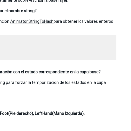
tamente sobre-escribir la base layer.
ar el nombre string?
unción
Animator.StringToHash
para obtener los valores enteros
ración con el estado correspondiente en la capa base?
ming para forzar la temporización de los estados en la capa
tFoot(Pie derecho), LeftHand(Mano Izquierda),