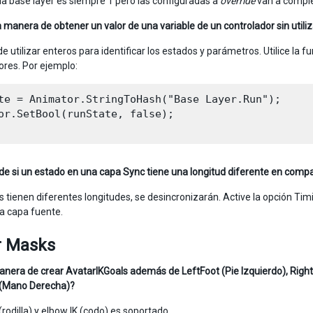
 la base layer es siempre 1 pero las configuradas a
override
van a comple
 manera de obtener un valor de una variable de un controlador sin utiliz
 utilizar enteros para identificar los estados y parámetros. Utilice la f
ores. Por ejemplo:
te = Animator.StringToHash("Base Layer.Run");

or.SetBool(runState, false);

e si un estado en una capa Sync tiene una longitud diferente en compa
as tienen diferentes longitudes, se desincronizarán. Active la opción Ti
la capa fuente.
r Masks
nera de crear AvatarIKGoals además de LeftFoot (Pie Izquierdo), Righ
(Mano Derecha)?
 (rodilla) y elbow IK (codo) es soportado.