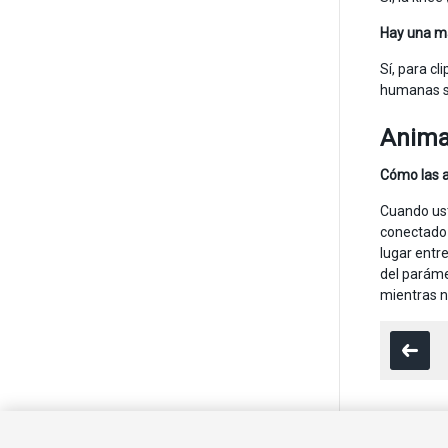
Hay una ma
Sí, para c
humanas si
Anima
Cómo las a
Cuando ust
conectado 
lugar entr
del paráme
mientras n