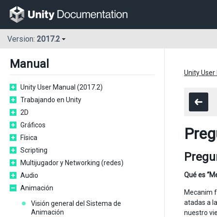
Version:
2017.2
Manual
Unity User
Unity User Manual (2017.2)
Trabajando en Unity
2D
Gráficos
Preg
Física
Scripting
Pregu
Multijugador y Networking (redes)
Qué es “M
Audio
Animación
Mecanim fu
atadas a l
Visión general del Sistema de
Animación
nuestro vi