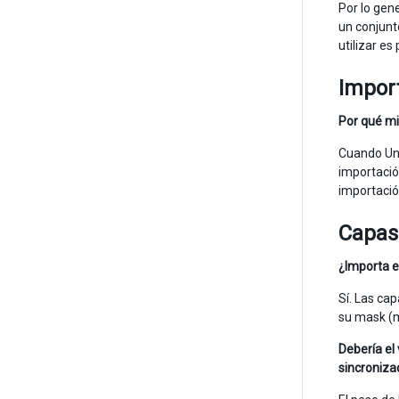
Por lo gen
un conjunt
utilizar es
Impor
Por qué m
Cuando Uni
importació
importació
Capas
¿Importa e
Sí. Las ca
su mask (m
Debería el
sincroniza