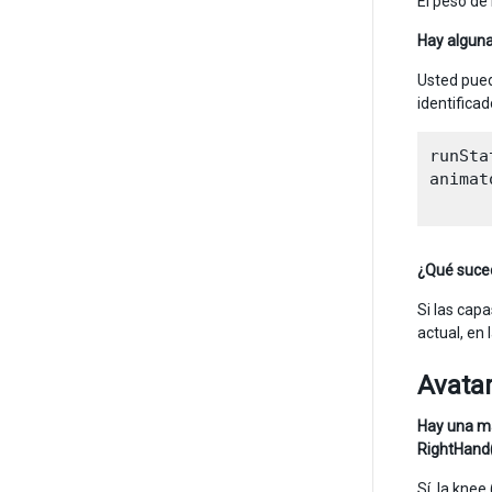
El peso de
Hay alguna
Usted puede
identificad
runSta
animat
¿Qué suced
Si las cap
actual, en 
Avata
Hay una ma
RightHand
Sí, la knee