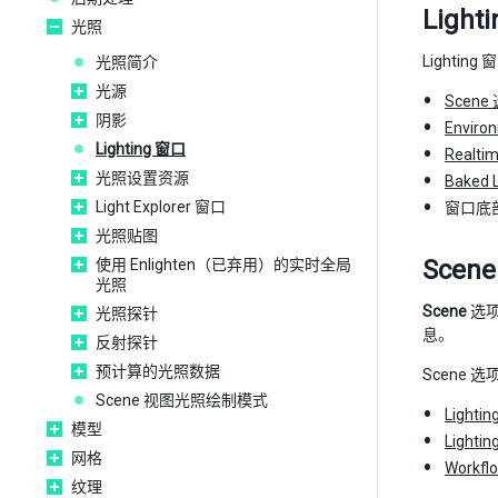
Ligh
光照
Lighti
光照简介
光源
Scene
阴影
Envir
Lighting 窗口
Realti
光照设置资源
Baked
Light Explorer 窗口
窗口底
光照贴图
Scen
使用 Enlighten（已弃用）的实时全局
光照
Scene
选
光照探针
息。
反射探针
预计算的光照数据
Scene
Scene 视图光照绘制模式
Lightin
模型
Lightin
网格
Workflo
纹理