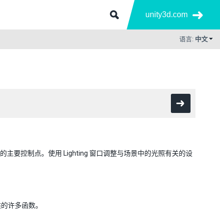
unity3d.com
语言:
中文
y 光照功能的主要控制点。使用 Lighting 窗口调整与场景中的光照有关的设
中提供的许多函数。