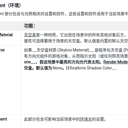
nment（环境）
onment 部分包含与光照相关的设置和控件，这些设置和控件适用于当前
功能：
aterial
天空盒
是一种材质，它出现在场景中的所有其他对象后方，
属性可选择要用于场景的天空盒。默认值是内置的默认天空盒 (Def
rce
如果__天空盒材质 (Skybox Material)__ 是程序化天空盒 (
有方向光组件的游戏对象，从而指示太阳（或任何照亮场
one__，假设场景中最亮的方向光代表太阳。
Render Mode
空盒。默认值为
None
。| |
Realtime Shadow Color__
ment
此部分包含可影响当前场景中的
环境光
的设置。