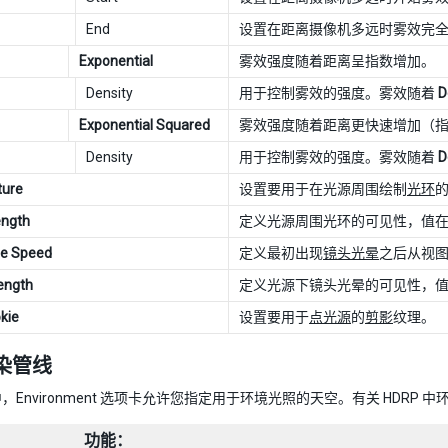
End
设置在距离摄像机多远时雾效完
Exponential
雾效强度随着距离呈指数增加。
Density
用于控制雾效的强度。雾效随着
D
Exponential Squared
雾效强度随着距离更快速增加（
Density
用于控制雾效的强度。雾效随着
D
ture
设置要用于在光源周围绘制
光环
ength
定义光源周围光环的可见性，值在 0
de Speed
定义最初出现
镜头光晕
之后从视图
rength
定义光源下镜头光晕的可见性，值在 
kie
设置要用于
点光源
的
剪影
纹理。
染管线
 中，Environment 选项卡允许您指定用于环境光照的天空。有关 HDR
功能：