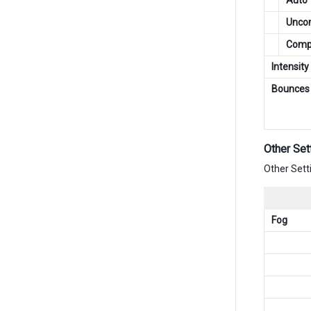
Auto
Unco
Comp
Intensity
Bounces
Other Set
Other S
Fog