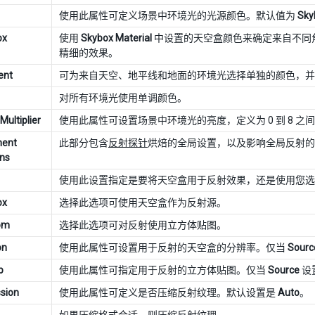
使用此属性可定义场景中环境光的光源颜色。默认值为
Sky
ox
使用
Skybox Material
中设置的天空盒颜色来确定来自不同
精细的效果。
ent
可为来自天空、地平线和地面的环境光选择单独的颜色，并
对所有环境光使用单调颜色。
 Multiplier
使用此属性可设置场景中环境光的亮度，定义为 0 到 8 之
ment
此部分包含
反射探针
烘焙的全局设置，以及影响全局反射的
ons
使用此设置指定是要将天空盒用于反射效果，还是使用您
ox
选择此选项可使用天空盒作为反射源。
om
选择此选项可对反射使用立方体贴图。
on
使用此属性可设置用于反射的天空盒的分辨率。仅当
Sourc
p
使用此属性可指定用于反射的立方体贴图。仅当
Source
设
sion
使用此属性可定义是否压缩反射纹理。默认设置是
Auto
。