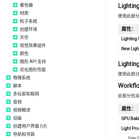
Light
着色器
材质
使用此部
粒子系统
属性：
创建环境
天空
Lighting 
视觉效果组件
New Ligh
颜色
图形 API 支持
Light
优化图形性能
使用此部
物理系统
Workf
脚本
多玩家和联网
此部分包
音频
属性：
视频概述
动画
GPU Baki
创建用户界面 (UI)
Light Pro
导航和寻路
Only 