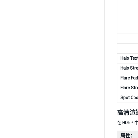
Halo Tex
Halo Str
Flare Fa
Flare St
Spot Coo
高清渲
在 HDRP
属性：