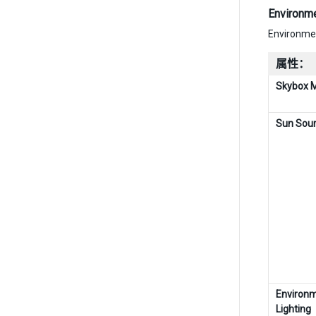
Enviro
Envir
属性：
Skybox M
Sun Sou
Environ
Lighting