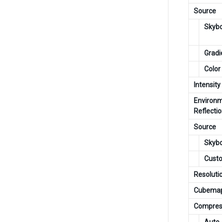
Source
Skyb
Gradi
Color
Intensity
Environ
Reflecti
Source
Skyb
Cust
Resoluti
Cubema
Compres