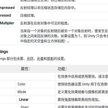
如果压缩格式合适，则压缩反射纹理。
mpressed
反射纹理以非压缩状态存储在内存中。
ressed
压缩纹理。
 Multiplier
反射源在反射对象中可见的程度。
当来自一个对象的反射随后被另一个对象反射时，便发生反
对象之间来回反弹的次数。如果设置为 1，则 Unity 只会
中指定的天空盒和立方体贴图）。
tings
ettings 部分包含雾、
光环
、
光晕
和
剪影
的设置。
属性：
功能：
在场景中启用或禁用雾效。请注
Color
使用拾色器设置 Unity 用于在
Mode
定义雾化效果随着与摄像机距离
Linear
雾效强度随着距离线性增加。
Start
设置在距离摄像机多远时开始雾