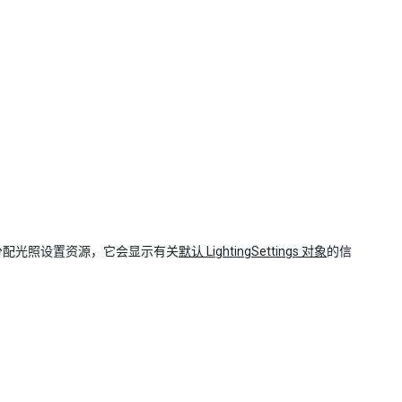
分配光照设置资源，它会显示有关
默认 LightingSettings 对象
的信