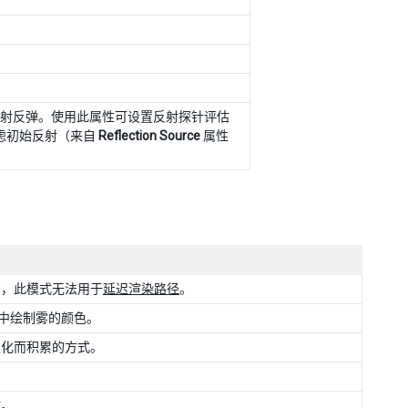
射反弹。使用此属性可设置反射探针评估
考虑初始反射（来自
Reflection Source
属性
意，此模式无法用于
延迟渲染路径
。
场景中绘制雾的颜色。
变化而积累的方式。
效。