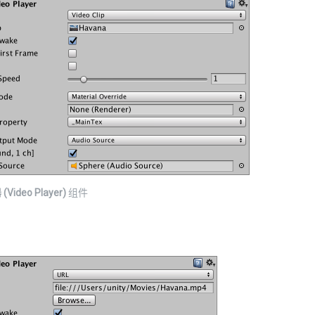
ideo Player)
组件