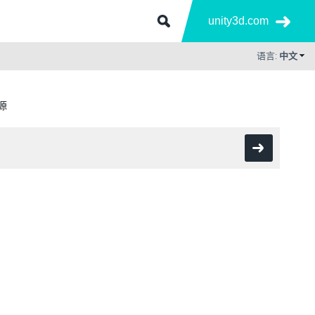
unity3d.com
语言:
中文
源