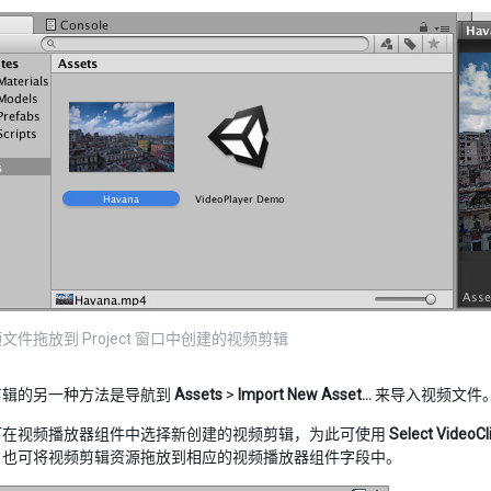
文件拖放到 Project 窗口中创建的视频剪辑
剪辑的另一种方法是导航到
Assets
>
Import New Asset…
来导入视频文件
可在视频播放器组件中选择新创建的视频剪辑，为此可使用
Select VideoCl
，也可将视频剪辑资源拖放到相应的视频播放器组件字段中。