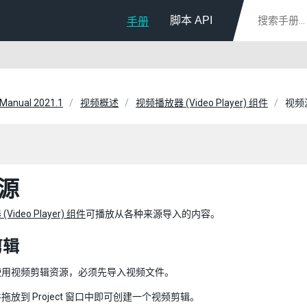
脚本 API
手册
 Manual 2021.1
视频概述
视频播放器 (Video Player) 组件
视频
源
ideo Player) 组件
可播放从各种来源导入的内容。
剪辑
使用视频剪辑资源，必须先导入视频文件。
拖放到 Project 窗口中即可创建一个视频剪辑。