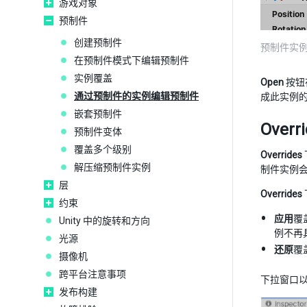
游戏对象
预制件
创建预制件
预制件实例的
在预制件模式下编辑预制件
实例覆盖
Open
按钮
通过预制件的实例编辑预制件
成此实例
嵌套预制件
Over
预制件变体
覆盖多个级别
Overrides
解压缩预制件实例
制件实例
层
Overrides
约束
应用
覆
Unity 中的旋转和方向
例不再
光源
还原
覆
摄像机
跨平台注意事项
下拉窗口
发布构建