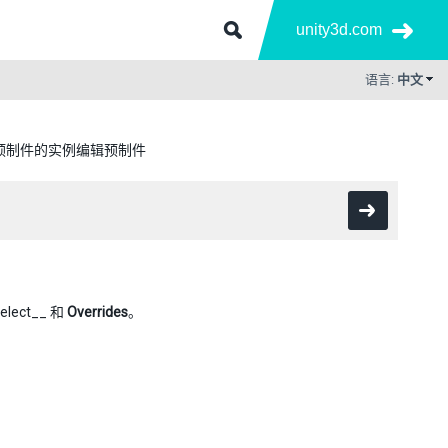
unity3d.com
语言:
中文
预制件的实例编辑预制件
elect__ 和
Overrides
。