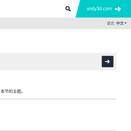
unity3d.com
语言:
中文
看本节的主题。