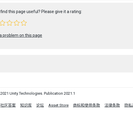
find this page useful? Please give it a rating:
a problem on this page
1 Unity Technologies. Publication 2021.1
社区答案
知识库
论坛
Asset Store
商标和使用条款
法律条款
隐私