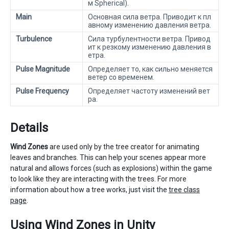
м Spherical).
Main
Основная сила ветра. Приводит к пл
авному изменению давления ветра.
Turbulence
Сила турбулентности ветра. Привод
ит к резкому изменению давления в
етра.
Pulse Magnitude
Определяет то, как сильно меняется
ветер со временем.
Pulse Frequency
Определяет частоту изменений вет
ра.
Details
Wind Zones
are used only by the tree creator for animating
leaves and branches. This can help your scenes appear more
natural and allows forces (such as explosions) within the game
to look like they are interacting with the trees. For more
information about how a tree works, just visit the
tree class
page
.
Using Wind Zones in Unity