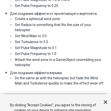
Set Pulse Frequency to 0.25.
Для создания эффекта от пролетающего вертолёта:
Create a spherical wind zone.
Set Radius to something that fits the size of your
helicopter
Set Wind Main to 3.0
Set Turbulence to 5.0
Set Pulse Magnitude to 0.1
Set Pulse Frequency to 1.0
Attach the wind zone to a GameObject resembling your
helicopter.
Для создания эффекта взрыва:
Do the same as with the helicopter, but fade the Wind
Main and Turbulence quickly to make the effect wear off.
2017–09–19 Page amended with limited
editorial review
GameObject menu changed in Unity 4.6
By clicking “Accept Cookies”, you agree to the storing of
cookies on your device to enhance site navigation,