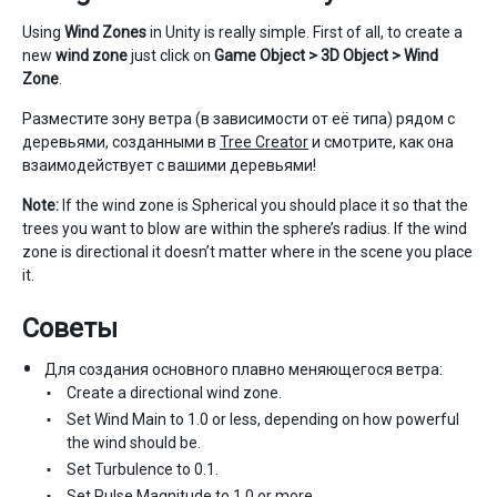
Using
Wind Zones
in Unity is really simple. First of all, to create a
new
wind zone
just click on
Game Object > 3D Object > Wind
Zone
.
Разместите зону ветра (в зависимости от её типа) рядом с
деревьями, созданными в
Tree Creator
и смотрите, как она
взаимодействует с вашими деревьями!
Note:
If the wind zone is Spherical you should place it so that the
trees you want to blow are within the sphere’s radius. If the wind
zone is directional it doesn’t matter where in the scene you place
it.
Советы
Для создания основного плавно меняющегося ветра:
Create a directional wind zone.
Set Wind Main to 1.0 or less, depending on how powerful
the wind should be.
Set Turbulence to 0.1.
Set Pulse Magnitude to 1.0 or more.