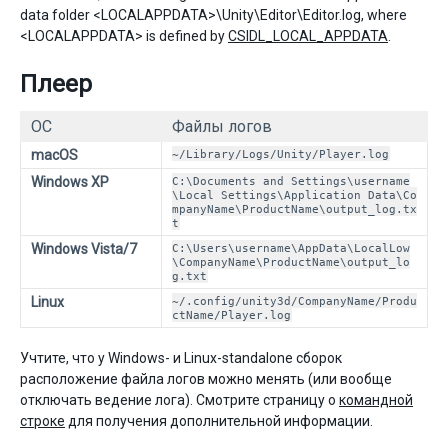
data folder <LOCALAPPDATA>\Unity\Editor\Editor.log, where
<LOCALAPPDATA> is defined by
CSIDL_LOCAL_APPDATA
.
Плеер
ОС
Файлы логов
macOS
~/Library/Logs/Unity/Player.log
Windows XP
C:\Documents and Settings\username
\Local Settings\Application Data\Co
mpanyName\ProductName\output_log.tx
t
Windows Vista/7
C:\Users\username\AppData\LocalLow
\CompanyName\ProductName\output_lo
g.txt
Linux
~/.config/unity3d/CompanyName/Produ
ctName/Player.log
Учтите, что у Windows- и Linux-standalone сборок
расположение файла логов можно менять (или вообще
отключать ведение лога). Смотрите страницу о
командной
строке
для получения дополнительной информации.