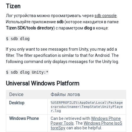
Tizen
Лог устройства можно просматривать через
sdb console
.
Используйте приложение
sdb
(которое находится в папке
Tizen SDK/tools directory
) с параметром
dlog
в конце:
$ sdb dlog
If you only want to see messages from Unity, you may add a
filter. The filter specification is similar to that for Android. The
following command only displays messages for the Unity log.
$ sdb dlog Unity:*
Universal Windows Platform
Device
Файлы логов
Desktop
%USERPROFILE%\AppData\Local\Package
s<productname>\TempState\UnityPlaye
r.log
Windows Phone
Can be retrieved with
Windows Phone
Power Tools
. The
Windows Phone IsoS
toreSpy
can also be helpful.