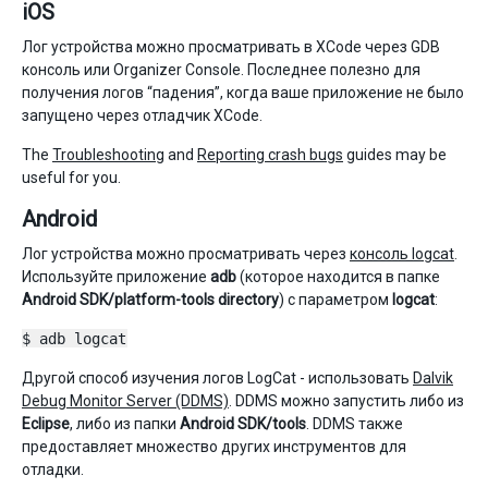
iOS
Лог устройства можно просматривать в XCode через GDB
консоль или Organizer Console. Последнее полезно для
получения логов “падения”, когда ваше приложение не было
запущено через отладчик XCode.
The
Troubleshooting
and
Reporting crash bugs
guides may be
useful for you.
Android
Лог устройства можно просматривать через
консоль logcat
.
Используйте приложение
adb
(которое находится в папке
Android SDK/platform-tools directory
) с параметром
logcat
:
$ adb logcat
Другой способ изучения логов LogCat - использовать
Dalvik
Debug Monitor Server (DDMS)
. DDMS можно запустить либо из
Eclipse
, либо из папки
Android SDK/tools
. DDMS также
предоставляет множество других инструментов для
отладки.