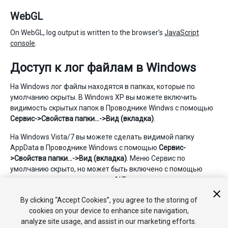
WebGL
On WebGL, log output is written to the browser’s
JavaScript
console
.
Доступ к лог файлам в Windows
На Windows лог файлы находятся в папках, которые по
умолчанию скрыты. В Windows XP вы можете включить
видимость скрытых папок в Проводнике Windws с помощью
Сервис->Свойства папки…->Вид (вкладка)
.
На Windows Vista/7 вы можете сделать видимой папку
AppData в Проводнике Windows с помощью
Сервис-
>Свойства папки…->Вид (вкладка)
. Меню Сервис по
умолчанию скрыто, но может быть включено с помощью
одиночного нажатия клавиши ALT.
By clicking “Accept Cookies”, you agree to the storing of
• 2017–05–16 Page amended with no
editorial review
cookies on your device to enhance site navigation,
analyze site usage, and assist in our marketing efforts.