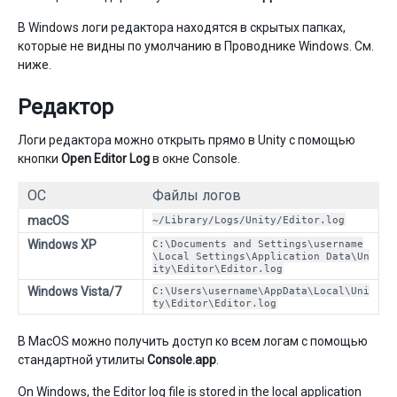
В Windows логи редактора находятся в скрытых папках,
которые не видны по умолчанию в Проводнике Windows. См.
ниже.
Редактор
Логи редактора можно открыть прямо в Unity с помощью
кнопки
Open Editor Log
в окне Console.
ОС
Файлы логов
macOS
~/Library/Logs/Unity/Editor.log
Windows XP
C:\Documents and Settings\username
\Local Settings\Application Data\Un
ity\Editor\Editor.log
Windows Vista/7
C:\Users\username\AppData\Local\Uni
ty\Editor\Editor.log
В MacOS можно получить доступ ко всем логам с помощью
стандартной утилиты
Console.app
.
On Windows, the Editor log file is stored in the local application