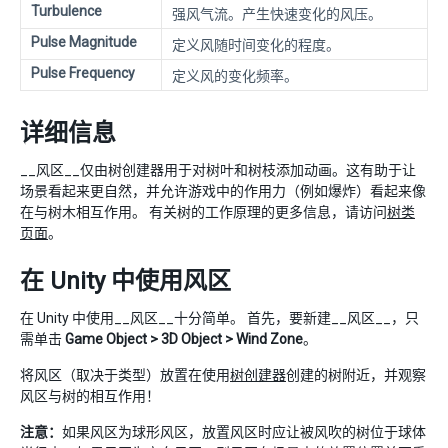
Turbulence
强风气流。产生快速变化的风压。
Pulse Magnitude
定义风随时间变化的程度。
Pulse Frequency
定义风的变化频率。
详细信息
__风区__仅由树创建器用于对树叶和树枝添加动画。这有助于让
场景看起来更自然，并允许游戏中的作用力（例如爆炸）看起来像
在与树木相互作用。 有关树的工作原理的更多信息，请访问
树类
页面
。
在 Unity 中使用风区
在 Unity 中使用__风区__十分简单。 首先，要新建__风区__，只
需单击
Game Object > 3D Object > Wind Zone
。
将风区（取决于类型）放置在使用
树创建器
创建的树附近，并观察
风区与树的相互作用！
注意：
如果风区为球形风区，放置风区时应让被风吹的树位于球体