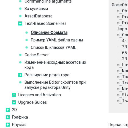
Command line arguments
GameOb
За кулисами
  m_Ob
AssetDatabase
  m_Pr
  m_Pr
Text-Based Scene Files
  impo
Описание Формата
  m_Co
Пример YAML файла сцены
  - 4:
  - 33
Список ID классов YAML
  - 65
Cache Server
  - 23
Изменение исходных ассетов из
  m_La
кода
  m_Na
Расширение редактора
  m_Ta
Выполнение Editor скриптов при
  m_Ic
запуске редактора Unity
  m_Na
  m_St
Licenses and Activation
  m_Is
Upgrade Guides
2D
Графика
Physics
Первая ст