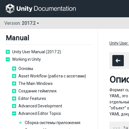
Version:
2017.2
Manual
Unity User
Unity User Manual (2017.2)
Working in Unity
Основы
Asset Workflow (работа с ассетами)
Опи
The Main Windows
Формат сц
Создание геймплея.
YAML, это
Editor Features
отдельный
Advanced Development
“объект” 
Advanced Editor Topics
YAML доку
Сборка системы приложения
--- !u