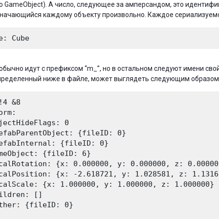
то GameObject). А число, следующее за амперсандом, это идентифи
значающийся каждому объекту произвольно. Каждое сериализуемое 
обычно идут с префиксом “m_”, но в остальном следуют имени свой
пределенный ниже в файле, может выглядеть следующим образом
!4 &8

orm:

jectHideFlags: 0

efabParentObject: {fileID: 0}

efabInternal: {fileID: 0}

meObject: {fileID: 6}

calRotation: {x: 0.000000, y: 0.000000, z: 0.00000
calPosition: {x: -2.618721, y: 1.028581, z: 1.13162
calScale: {x: 1.000000, y: 1.000000, z: 1.000000}

ildren: []

ther: {fileID: 0}
