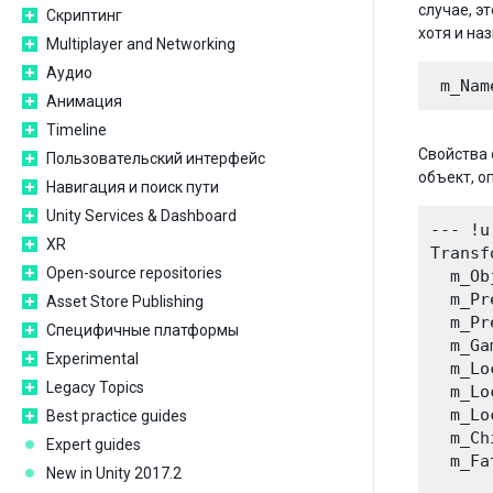
случае, э
Скриптинг
хотя и на
Multiplayer and Networking
Аудио
Анимация
Timeline
Свойства 
Пользовательский интерфейс
объект, о
Навигация и поиск пути
Unity Services & Dashboard
--- !u
XR
Transf
Open-source repositories
  m_Ob
  m_Pr
Asset Store Publishing
  m_Pr
Специфичные платформы
  m_Ga
Experimental
  m_Lo
Legacy Topics
  m_Lo
  m_Lo
Best practice guides
  m_Ch
Expert guides
  m_Fa
New in Unity 2017.2