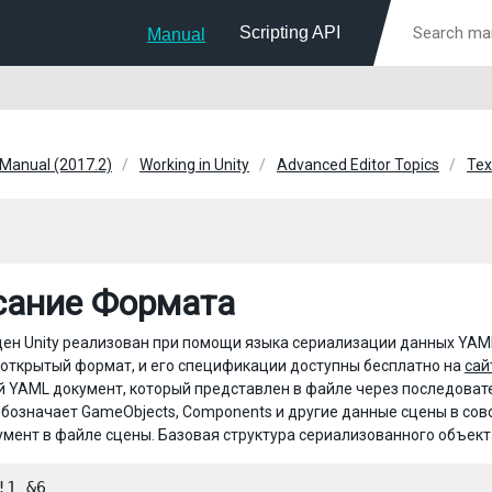
Scripting API
Manual
 Manual (2017.2)
Working in Unity
Advanced Editor Topics
Tex
сание Формата
ен Unity реализован при помощи языка сериализации данных YAML
 открытый формат, и его спецификации доступны бесплатно на
сай
 YAML документ, который представлен в файле через последовател
обозначает GameObjects, Components и другие данные сцены в сов
мент в файле сцены. Базовая структура сериализованного объект
!1 &6
