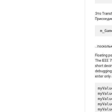
Это Trans
Присоедин
…поскольк
Floating p
The IEEE 7
short deci
debugging 
enter only
myValu
myValu
myValu
myValu
myValu