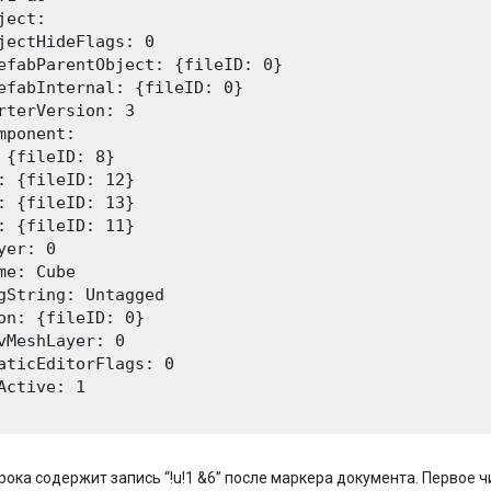
ject:

jectHideFlags: 0

efabParentObject: {fileID: 0}

efabInternal: {fileID: 0}

rterVersion: 3

mponent:

 {fileID: 8}

: {fileID: 12}

: {fileID: 13}

: {fileID: 11}

yer: 0

me: Cube

gString: Untagged

on: {fileID: 0}

vMeshLayer: 0

aticEditorFlags: 0

Active: 1

рока содержит запись “!u!1 &6” после маркера документа. Первое чи