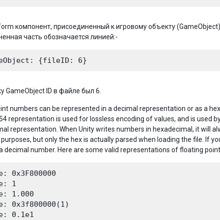
form компонент, присоединенный к игровому объекту (GameObject
енная часть обозначается линией:-
у GameObject ID в файле был 6.
oint numbers can be represented in a decimal representation or as a he
54 representation is used for lossless encoding of values, and is used by
mal representation. When Unity writes numbers in hexadecimal, it will a
purposes, but only the hex is actually parsed when loading the file. If 
 a decimal number. Here are some valid representations of floating point
e: 0x3F800000

e: 1

e: 1.000

e: 0x3f800000(1)

e: 0.1e1
