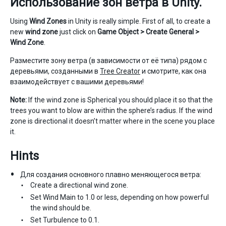
Использование зон ветра в Unity.
Using
Wind Zones
in Unity is really simple. First of all, to create a
new
wind zone
just click on
Game Object > Create General >
Wind Zone
.
Разместите зону ветра (в зависимости от её типа) рядом с
деревьями, созданными в
Tree Creator
и смотрите, как она
взаимодействует с вашими деревьями!
Note:
If the wind zone is Spherical you should place it so that the
trees you want to blow are within the sphere’s radius. If the wind
zone is directional it doesn’t matter where in the scene you place
it.
Hints
Для создания основного плавно меняющегося ветра:
Create a directional wind zone.
Set Wind Main to 1.0 or less, depending on how powerful
the wind should be.
Set Turbulence to 0.1.