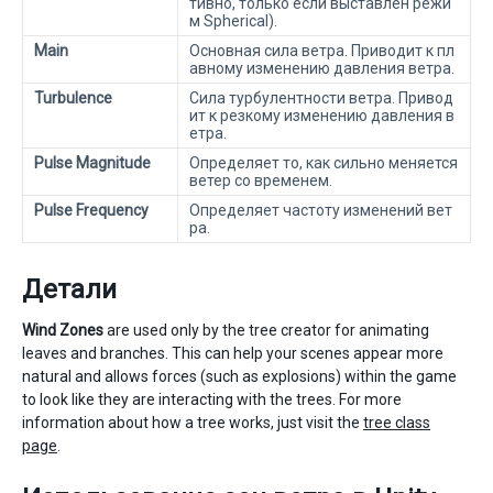
тивно, только если выставлен режи
м Spherical).
Main
Основная сила ветра. Приводит к пл
авному изменению давления ветра.
Turbulence
Сила турбулентности ветра. Привод
ит к резкому изменению давления в
етра.
Pulse Magnitude
Определяет то, как сильно меняется
ветер со временем.
Pulse Frequency
Определяет частоту изменений вет
ра.
Детали
Wind Zones
are used only by the tree creator for animating
leaves and branches. This can help your scenes appear more
natural and allows forces (such as explosions) within the game
to look like they are interacting with the trees. For more
information about how a tree works, just visit the
tree class
page
.