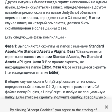
Другая ситуация бывает когда скрипт, написанный на одном
языке, должен ссылаться на класс, определенный на другом
языке(например, скрипт на языке UnityScript объявляет
переменные класса, определенные в C# скрипте). В этом
случае класс, на который ссылаются, должен быть
скомпилирован в более
ранней
фазе.
Есть следующие фазы компиляции:-
Фаза 1:
Выполняются скрипты из папок с именами
Standard
Assets
,
Pro Standard Assets
и
Plugins
.
Фаза 1:
Выполняются
скрипты из папок с именами
Standard Assets
,
Pro Standard
Assets
и
Plugins
.
Фаза 3:
Все прочие скрипты, не
находящиеся в папке
Editor
.
Фаза 4:
Все оставшиеся скрипты
(т.е. находящиеся в папке
Editor
).
В общем случае, скрипт UnityScript ссылается на класс,
определенный на языке C#. Здесь нужно разместить C#
файл в папку Plugins, а UnityScript - в любую не специальную
папку. Если этого не сделать, получите ошибку, говорящую о
том, что C# класс не найден.
By clicking “Accept Cookies”, you agree to the storing of
Note:
Standard Assets work only in the
Assets
root folder.