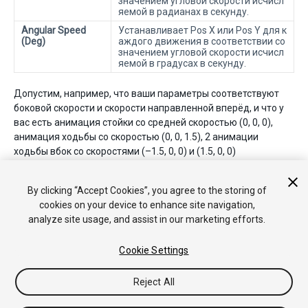
значением угловой скорости исчисл
яемой в радианах в секунду.
Angular Speed
Устанавливает Pos X или Pos Y для к
(Deg)
аждого движения в соответствии со
значением угловой скорости исчисл
яемой в градусах в секунду.
Допустим, например, что ваши параметры соответствуют
боковой скорости и скорости направленной вперёд, и что у
вас есть анимация стойки со средней скоростью (0, 0, 0),
анимация ходьбы со скоростью (0, 0, 1.5), 2 анимации
ходьбы вбок со скоростями (–1.5, 0, 0) и (1.5, 0, 0)
соответственно. Выбрав опцию
Velocity XZ
из выпадающего
меню, вы установите позиции движений в соответствии с X и
By clicking “Accept Cookies”, you agree to the storing of
Z координатами этих скоростей.
cookies on your device to enhance site navigation,
analyze site usage, and assist in our marketing efforts.
Cookie Settings
Reject All
Copyright © 2017 Unity Technologies. Publication 2017.2