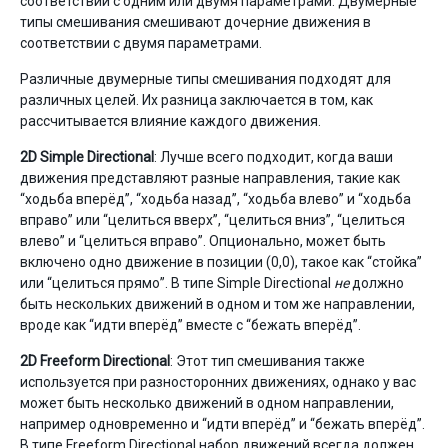
соответствии с одним или двумя параметрами. Двумерные
типы смешивания смешивают дочерние движения в
соответствии с двумя параметрами.
Различные двумерные типы смешивания подходят для
различных целей. Их разница заключается в том, как
рассчитывается влияние каждого движения.
2D Simple Directional
: Лучше всего подходит, когда ваши
движения представляют разные направления, такие как
“ходьба вперёд”, “ходьба назад”, “ходьба влево” и “ходьба
вправо” или “целиться вверх”, “целиться вниз”, “целиться
влево” и “целиться вправо”. Опционально, может быть
включено одно движение в позиции (0,0), такое как “стойка”
или “целиться прямо”. В типе Simple Directional
не
должно
быть нескольких движений в одном и том же направлении,
вроде как “идти вперёд” вместе с “бежать вперёд”.
2D Freeform Directional
: Этот тип смешивания также
используется при разносторонних движениях, однако у вас
может быть несколько движений в одном направлении,
например одновременно и “идти вперёд” и “бежать вперёд”.
В типе Freeform Directional набор движений всегда должен