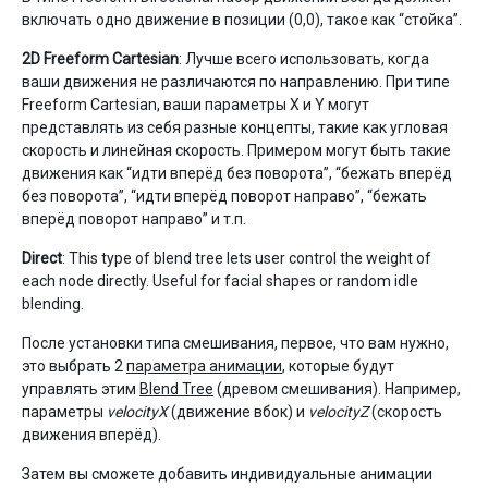
включать одно движение в позиции (0,0), такое как “стойка”.
2D Freeform Cartesian
: Лучше всего использовать, когда
ваши движения не различаются по направлению. При типе
Freeform Cartesian, ваши параметры X и Y могут
представлять из себя разные концепты, такие как угловая
скорость и линейная скорость. Примером могут быть такие
движения как “идти вперёд без поворота”, “бежать вперёд
без поворота”, “идти вперёд поворот направо”, “бежать
вперёд поворот направо” и т.п.
Direct
: This type of blend tree lets user control the weight of
each node directly. Useful for facial shapes or random idle
blending.
После установки типа смешивания, первое, что вам нужно,
это выбрать 2
параметра анимации
, которые будут
управлять этим
Blend Tree
(древом смешивания). Например,
параметры
velocityX
(движение вбок) и
velocityZ
(скорость
движения вперёд).
Затем вы сможете добавить индивидуальные анимации