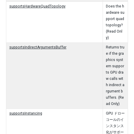
supportsHardwareQuadTopology
Does the h
ardware su
pport quad
topology?
(Read Onl
y)
supportsIndirectArgumentsBuffer
Returns tru
e if the gra
phics syst
em suppor
ts GPU dra
w calls wit
h indirect a
rgument b
uffers. (Re
ad Only)
supportsInstancing
GPU ドロー
コールのイ
ンスタンス
化がサポー