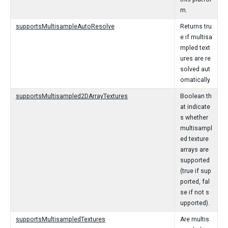
m.
supportsMultisampleAutoResolve
Returns tru
e if multisa
mpled text
ures are re
solved aut
omatically
supportsMultisampled2DArrayTextures
Boolean th
at indicate
s whether
multisampl
ed texture
arrays are
supported
(true if sup
ported, fal
se if not s
upported).
supportsMultisampledTextures
Are multis