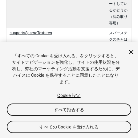
ートしてい
るかどうか
（読み取り
専用）
supportsSparseTextures
スパーステ
クスチャは
サポートさ
れますか。
「すべての Cookie を受け入れる」をクリックすると、
(Read Onl
サイトナビゲーションを強化し、サイトの使用状況を分
y)
析し、弊社のマーケティング活動を支援するために、デ
バイスに Cookie を保存することに同意したことになり
supportsStoreAndResolveAction
This prope
ます。
rty is true if
the graphic
s API of th
Cookie 設定
e target bui
ld platform
すべて拒否する
takes Rend
erBufferSt
すべての Cookie を受け入れる
oreAction.
StoreAndR