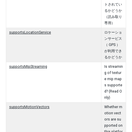
トされてい
るかどうか
（読み取り
専用）
supportsLocationService
ロケーショ
ンサービス
（ GPS ）
が利用でき
るかどうか
supportsMipStreaming
Is streamin
g of textur
e mip map
s supporte
d? (Read O
nly)
supportsMotionVectors
Whether m
otion vect
ors are su
pported on
this platfor