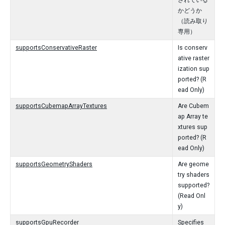
されている
かどうか
（読み取り
専用）
supportsConservativeRaster
Is conserv
ative raster
ization sup
ported? (R
ead Only)
supportsCubemapArrayTextures
Are Cubem
ap Array te
xtures sup
ported? (R
ead Only)
supportsGeometryShaders
Are geome
try shaders
supported?
(Read Onl
y)
supportsGpuRecorder
Specifies