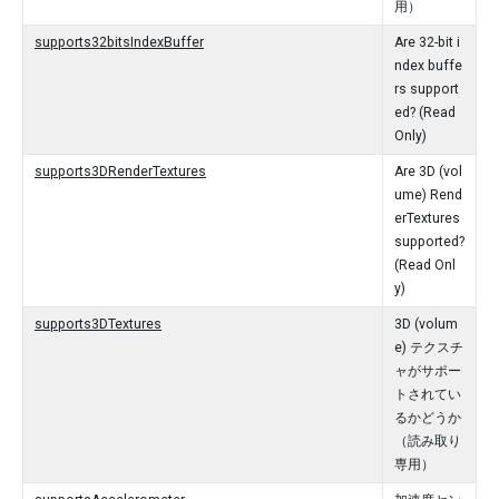
用）
supports32bitsIndexBuffer
Are 32-bit i
ndex buffe
rs support
ed? (Read
Only)
supports3DRenderTextures
Are 3D (vol
ume) Rend
erTextures
supported?
(Read Onl
y)
supports3DTextures
3D (volum
e) テクスチ
ャがサポー
トされてい
るかどうか
（読み取り
専用）