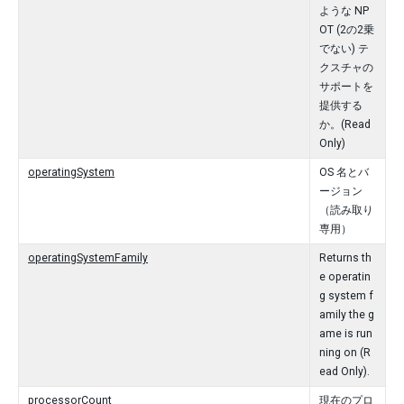
ような NP
OT (2の2乗
でない) テ
クスチャの
サポートを
提供する
か。(Read
Only)
operatingSystem
OS 名とバ
ージョン
（読み取り
専用）
operatingSystemFamily
Returns th
e operatin
g system f
amily the g
ame is run
ning on (R
ead Only).
processorCount
現在のプロ