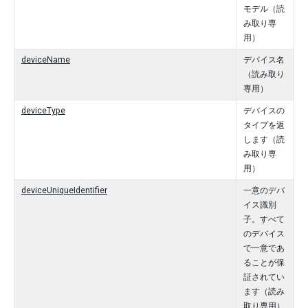
モデル（読
み取り専
用）
deviceName
デバイス名
（読み取り
専用）
deviceType
デバイスの
タイプを返
します（読
み取り専
用）
deviceUniqueIdentifier
一意のデバ
イス識別
子。すべて
のデバイス
で一意であ
ることが保
証されてい
ます（読み
取り専用）