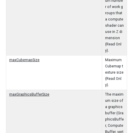
um numbe
r of work g
roups that
a compute
shader can
use in Z di
mension
(Read Onl
y).
maxCubemapSize
Maximum
Cubemap t
exture size
(Read Onl
y).
maxGraphicsBufferSize
The maxim
um size of
a graphics
buffer (Gra
phicsBuffe
r, Compute
Buffer, vert