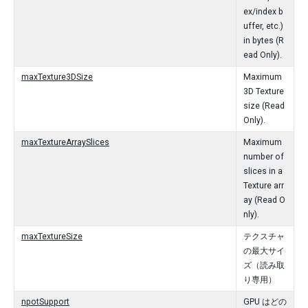
ex/index b
uffer, etc.)
in bytes (R
ead Only).
maxTexture3DSize
Maximum
3D Texture
size (Read
Only).
maxTextureArraySlices
Maximum
number of
slices in a
Texture arr
ay (Read O
nly).
maxTextureSize
テクスチャ
の最大サイ
ズ（読み取
り専用）
npotSupport
GPU はどの