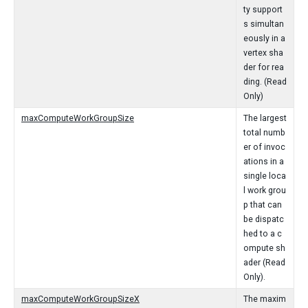
ty support
s simultan
eously in a
vertex sha
der for rea
ding. (Read
Only)
maxComputeWorkGroupSize
The largest
total numb
er of invoc
ations in a
single loca
l work grou
p that can
be dispatc
hed to a c
ompute sh
ader (Read
Only).
maxComputeWorkGroupSizeX
The maxim