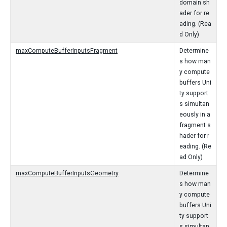
domain sh
ader for re
ading. (Rea
d Only)
maxComputeBufferInputsFragment
Determine
s how man
y compute
buffers Uni
ty support
s simultan
eously in a
fragment s
hader for r
eading. (Re
ad Only)
maxComputeBufferInputsGeometry
Determine
s how man
y compute
buffers Uni
ty support
s simultan