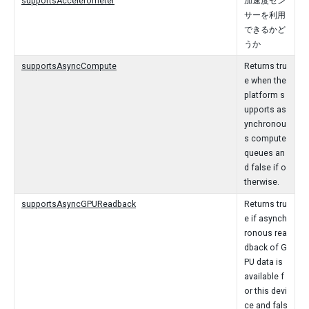
supportsAccelerometer
加速度セン
サーを利用
できるかど
うか
supportsAsyncCompute
Returns tru
e when the
platform s
upports as
ynchronou
s compute
queues an
d false if o
therwise.
supportsAsyncGPUReadback
Returns tru
e if asynch
ronous rea
dback of G
PU data is
available f
or this devi
ce and fals