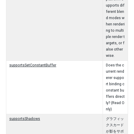
upports dif
ferent blen
d modes w
hen renderi
ng to multi
ple render t
argets, or f
alse other
wise.
supportsSetConstantBuffer
Does the c
urrent rend
erer suppo
rt binding c
onstant bu
ffers direct
ly? (Read O
nly)
supportsShadows
グラフィッ
クスカード
が影をサポ