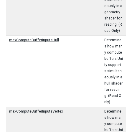
eously in a
geometry
shader for
reading. (R
ead Only)
maxComputeBufferInputsHull
Determine
s how man
y compute
buffers Uni
ty support
s simultan
eously in a
hull shader
for readin
g. (Read O
nly)
maxComputeBufferInputsVertex
Determine
s how man
y compute
buffers Uni