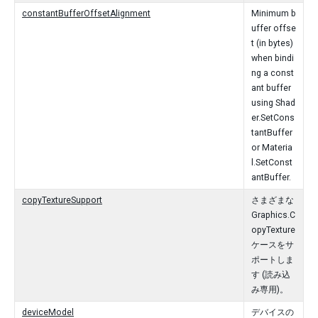
constantBufferOffsetAlignment
Minimum b
uffer offse
t (in bytes)
when bindi
ng a const
ant buffer
using Shad
er.SetCons
tantBuffer
or Materia
l.SetConst
antBuffer.
copyTextureSupport
さまざまな
Graphics.C
opyTexture
ケースをサ
ポートしま
す (読み込
み専用)。
deviceModel
デバイスの