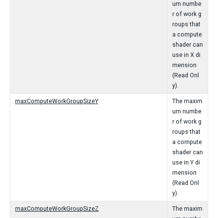
um numbe
r of work g
roups that
a compute
shader can
use in X di
mension
(Read Onl
y).
maxComputeWorkGroupSizeY
The maxim
um numbe
r of work g
roups that
a compute
shader can
use in Y di
mension
(Read Onl
y).
maxComputeWorkGroupSizeZ
The maxim