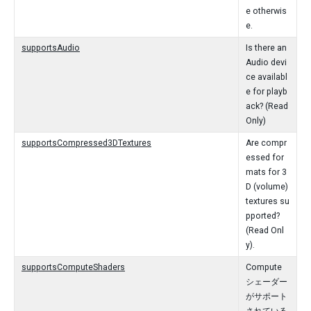
e otherwis
e.
supportsAudio
Is there an
Audio devi
ce availabl
e for playb
ack? (Read
Only)
supportsCompressed3DTextures
Are compr
essed for
mats for 3
D (volume)
textures su
pported?
(Read Onl
y).
supportsComputeShaders
Compute
シェーダー
がサポート