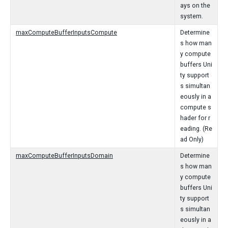
ays on the
system.
maxComputeBufferInputsCompute
Determine
s how man
y compute
buffers Uni
ty support
s simultan
eously in a
compute s
hader for r
eading. (Re
ad Only)
maxComputeBufferInputsDomain
Determine
s how man
y compute
buffers Uni
ty support
s simultan
eously in a