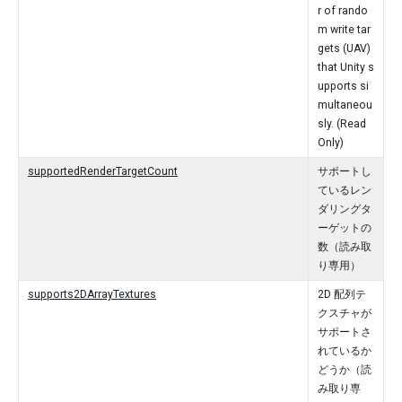
r of rando
m write tar
gets (UAV)
that Unity s
upports si
multaneou
sly. (Read
Only)
supportedRenderTargetCount
サポートし
ているレン
ダリングタ
ーゲットの
数（読み取
り専用）
supports2DArrayTextures
2D 配列テ
クスチャが
サポートさ
れているか
どうか（読
み取り専