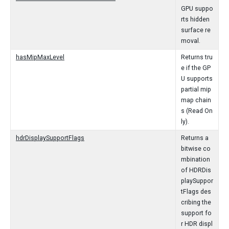
GPU suppo
rts hidden
surface re
moval.
hasMipMaxLevel
Returns tru
e if the GP
U supports
partial mip
map chain
s (Read On
ly).
hdrDisplaySupportFlags
Returns a
bitwise co
mbination
of HDRDis
playSuppor
tFlags des
cribing the
support fo
r HDR displ