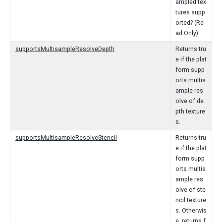
ampled tex
tures supp
orted? (Re
ad Only)
supportsMultisampleResolveDepth
Returns tru
e if the plat
form supp
orts multis
ample res
olve of de
pth texture
s.
supportsMultisampleResolveStencil
Returns tru
e if the plat
form supp
orts multis
ample res
olve of ste
ncil texture
s. Otherwis
e, returns f