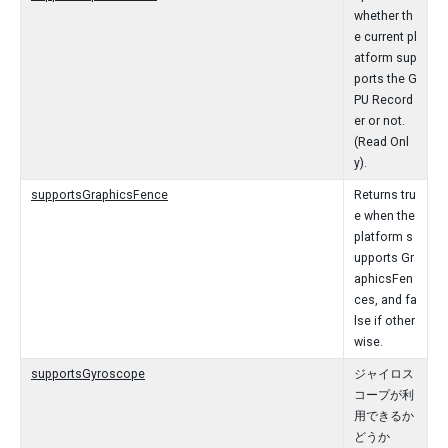
whether th
e current pl
atform sup
ports the G
PU Record
er or not.
(Read Onl
y).
supportsGraphicsFence
Returns tru
e when the
platform s
upports Gr
aphicsFen
ces, and fa
lse if other
wise.
supportsGyroscope
ジャイロス
コープが利
用できるか
どうか