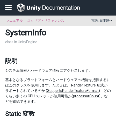
マニュアル
スクリプトリファレンス
言語:
日本語
SystemInfo
class in UnityEngine
説明
システム情報とハードウェア情報にアクセスします。
基本となるプラットフォームとハードウェアの機能を把握するに
はこのクラスを使用します。たとえば、
RenderTexture
形式が
サポートされているのか (
SupportsRenderTextureFormat
)、どの
くらい多くの CPU スレッドが使用可能か(
processorCount
)、な
どを確認できます。
Static 変数