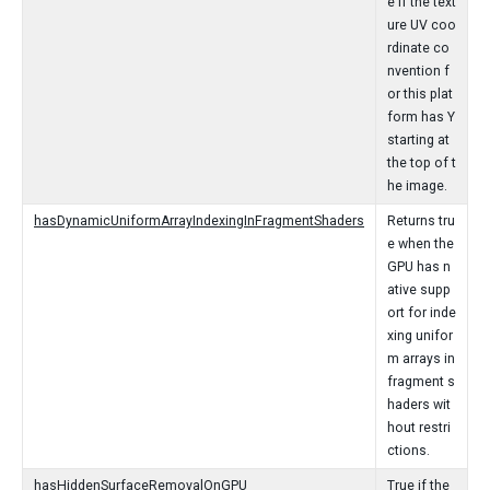
e if the text
ure UV coo
rdinate co
nvention f
or this plat
form has Y
starting at
the top of t
he image.
hasDynamicUniformArrayIndexingInFragmentShaders
Returns tru
e when the
GPU has n
ative supp
ort for inde
xing unifor
m arrays in
fragment s
haders wit
hout restri
ctions.
hasHiddenSurfaceRemovalOnGPU
True if the