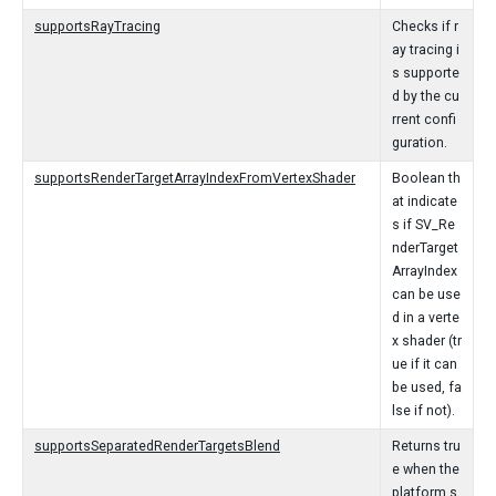
supportsRayTracing
Checks if r
ay tracing i
s supporte
d by the cu
rrent confi
guration.
supportsRenderTargetArrayIndexFromVertexShader
Boolean th
at indicate
s if SV_Re
nderTarget
ArrayIndex
can be use
d in a verte
x shader (tr
ue if it can
be used, fa
lse if not).
supportsSeparatedRenderTargetsBlend
Returns tru
e when the
platform s