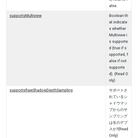
alse.
supportsMultiview
Boolean th
at indicate
s whether
Multiview i
s supporte
d (true if s
upported, f
alse if not
supporte
d). (Read O
nly)
supportsRawShadowDepthSampling
サポートさ
れているシ
ャドウマッ
プからのサ
ンプリング
は生のデプ
スか?(Read
Only)