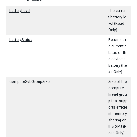
batteryLevel
The curren
t battery le
vel (Read
Only).
batteryStatus
Returns th
e current s
tatus of th
e device's
battery (Re
ad Only).
computeSubGroupSize
Size of the
compute t
hread grou
p that supp
orts efficie
nt memory
sharing on
the GPU (R
ead Only).