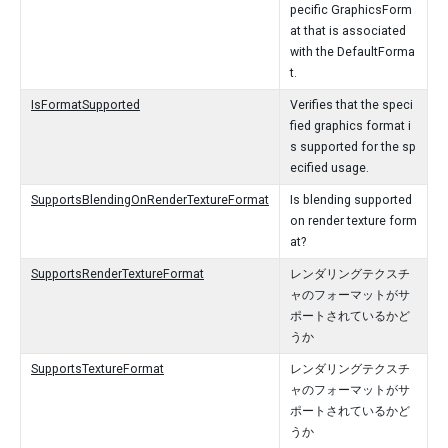
pecific GraphicsForm
at that is associated
with the DefaultForma
t.
IsFormatSupported
Verifies that the speci
fied graphics format i
s supported for the sp
ecified usage.
SupportsBlendingOnRenderTextureFormat
Is blending supported
on render texture form
at?
SupportsRenderTextureFormat
レンダリングテクスチ
ャのフォーマットがサ
ポートされているかど
うか
SupportsTextureFormat
レンダリングテクスチ
ャのフォーマットがサ
ポートされているかど
うか