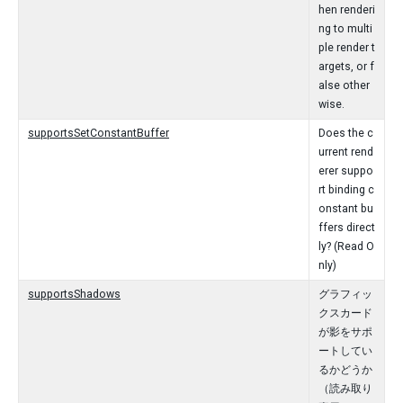
hen renderi
ng to multi
ple render t
argets, or f
alse other
wise.
supportsSetConstantBuffer
Does the c
urrent rend
erer suppo
rt binding c
onstant bu
ffers direct
ly? (Read O
nly)
supportsShadows
グラフィッ
クスカード
が影をサポ
ートしてい
るかどうか
（読み取り