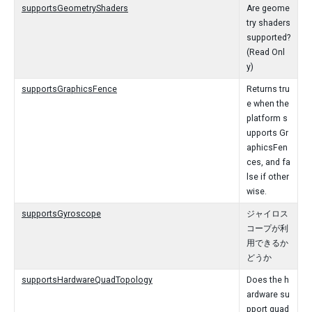
supportsGeometryShaders
Are geome
try shaders
supported?
(Read Onl
y)
supportsGraphicsFence
Returns tru
e when the
platform s
upports Gr
aphicsFen
ces, and fa
lse if other
wise.
supportsGyroscope
ジャイロス
コープが利
用できるか
どうか
supportsHardwareQuadTopology
Does the h
ardware su
pport quad