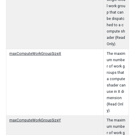
l work grou
p that can
be dispatc
hed to a c
ompute sh
ader (Read
Only).
maxComputeWorkGroupSizeX
The maxim
um numbe
r of work g
roups that
a compute
shader can
use in X di
mension
(Read Onl
y).
maxComputeWorkGroupSizeY
The maxim
um numbe
r of work g