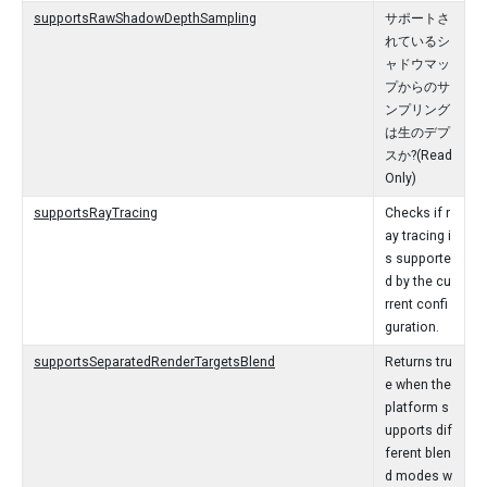
supportsRawShadowDepthSampling
サポートさ
れているシ
ャドウマッ
プからのサ
ンプリング
は生のデプ
スか?(Read
Only)
supportsRayTracing
Checks if r
ay tracing i
s supporte
d by the cu
rrent confi
guration.
supportsSeparatedRenderTargetsBlend
Returns tru
e when the
platform s
upports dif
ferent blen
d modes w