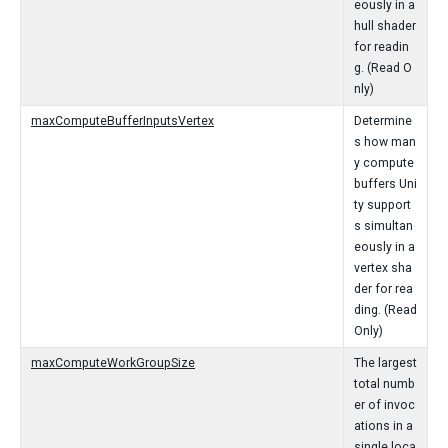
eously in a
hull shader
for readin
g. (Read O
nly)
maxComputeBufferInputsVertex
Determine
s how man
y compute
buffers Uni
ty support
s simultan
eously in a
vertex sha
der for rea
ding. (Read
Only)
maxComputeWorkGroupSize
The largest
total numb
er of invoc
ations in a
single loca