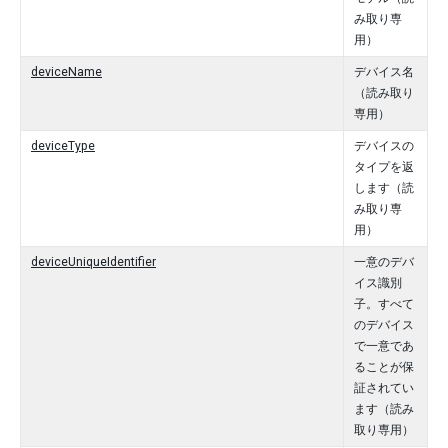
み取り専
用）
deviceName
デバイス名
（読み取り
専用）
deviceType
デバイスの
タイプを返
します（読
み取り専
用）
deviceUniqueIdentifier
一意のデバ
イス識別
子。すべて
のデバイス
で一意であ
ることが保
証されてい
ます（読み
取り専用）