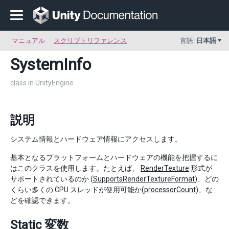
マニュアル
スクリプトリファレンス
言語:
日本語
SystemInfo
class in UnityEngine
説明
システム情報とハードウェア情報にアクセスします。
基本となるプラットフォームとハードウェアの機能を把握するに
はこのクラスを使用します。たとえば、
RenderTexture
形式が
サポートされているのか (
SupportsRenderTextureFormat
)、どの
くらい多くの CPU スレッドが使用可能か(
processorCount
)、な
どを確認できます。
Static 変数