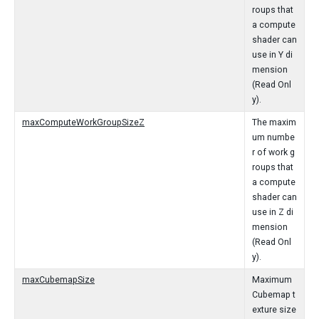
roups that
a compute
shader can
use in Y di
mension
(Read Onl
y).
maxComputeWorkGroupSizeZ
The maxim
um numbe
r of work g
roups that
a compute
shader can
use in Z di
mension
(Read Onl
y).
maxCubemapSize
Maximum
Cubemap t
exture size