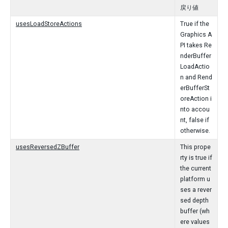
戻り値
usesLoadStoreActions
True if the
Graphics A
PI takes Re
nderBuffer
LoadActio
n and Rend
erBufferSt
oreAction i
nto accou
nt, false if
otherwise.
usesReversedZBuffer
This prope
rty is true if
the current
platform u
ses a rever
sed depth
buffer (wh
ere values