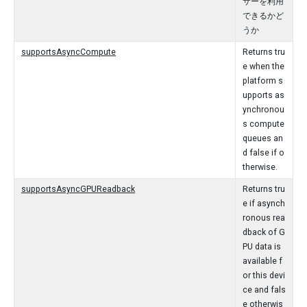
サーを利用
できるかど
うか
supportsAsyncCompute
Returns tru
e when the
platform s
upports as
ynchronou
s compute
queues an
d false if o
therwise.
supportsAsyncGPUReadback
Returns tru
e if asynch
ronous rea
dback of G
PU data is
available f
or this devi
ce and fals
e otherwis