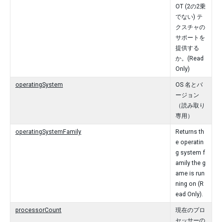
OT (2の2乗
でない) テ
クスチャの
サポートを
提供する
か。(Read
Only)
operatingSystem
OS 名とバ
ージョン
（読み取り
専用）
operatingSystemFamily
Returns th
e operatin
g system f
amily the g
ame is run
ning on (R
ead Only).
processorCount
現在のプロ
セッサーの