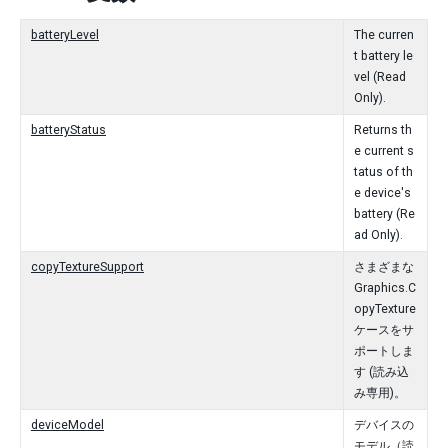
batteryLevel
The curren
t battery le
vel (Read
Only).
batteryStatus
Returns th
e current s
tatus of th
e device's
battery (Re
ad Only).
copyTextureSupport
さまざまな
Graphics.C
opyTexture
ケースをサ
ポートしま
す (読み込
み専用)。
deviceModel
デバイスの
モデル（読