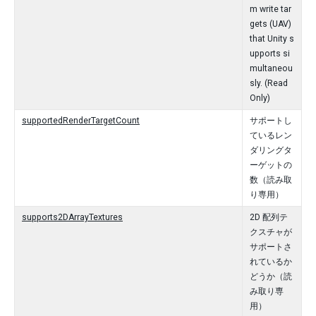
m write tar
gets (UAV)
that Unity s
upports si
multaneou
sly. (Read
Only)
supportedRenderTargetCount
サポートし
ているレン
ダリングタ
ーゲットの
数（読み取
り専用）
supports2DArrayTextures
2D 配列テ
クスチャが
サポートさ
れているか
どうか（読
み取り専
用）