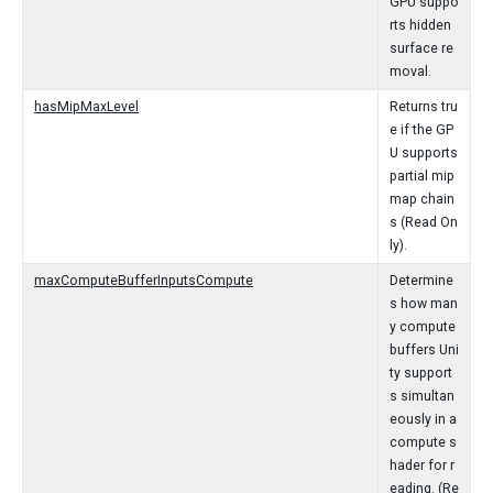
GPU suppo
rts hidden
surface re
moval.
hasMipMaxLevel
Returns tru
e if the GP
U supports
partial mip
map chain
s (Read On
ly).
maxComputeBufferInputsCompute
Determine
s how man
y compute
buffers Uni
ty support
s simultan
eously in a
compute s
hader for r
eading. (Re