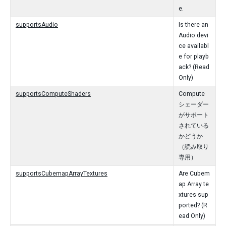
e.
supportsAudio
Is there an
Audio devi
ce availabl
e for playb
ack? (Read
Only)
supportsComputeShaders
Compute
シェーダー
がサポート
されている
かどうか
（読み取り
専用）
supportsCubemapArrayTextures
Are Cubem
ap Array te
xtures sup
ported? (R
ead Only)