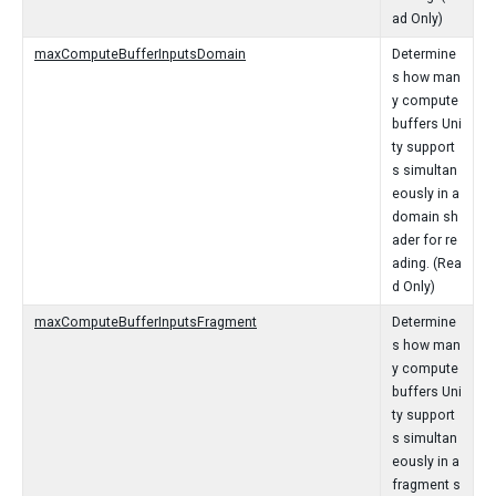
ad Only)
maxComputeBufferInputsDomain
Determine
s how man
y compute
buffers Uni
ty support
s simultan
eously in a
domain sh
ader for re
ading. (Rea
d Only)
maxComputeBufferInputsFragment
Determine
s how man
y compute
buffers Uni
ty support
s simultan
eously in a
fragment s