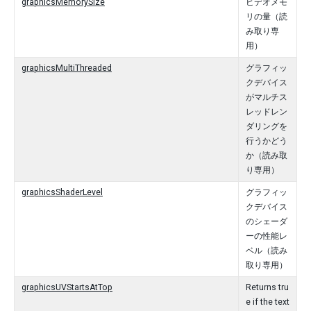
graphicsMemorySize
ビデオメモ
リの量（読
み取り専
用）
graphicsMultiThreaded
グラフィッ
クデバイス
がマルチス
レッドレン
ダリングを
行うかどう
か（読み取
り専用）
graphicsShaderLevel
グラフィッ
クデバイス
のシェーダ
ーの性能レ
ベル（読み
取り専用）
graphicsUVStartsAtTop
Returns tru
e if the text