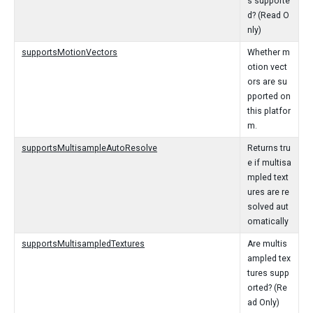
s supporte
d? (Read O
nly)
supportsMotionVectors
Whether m
otion vect
ors are su
pported on
this platfor
m.
supportsMultisampleAutoResolve
Returns tru
e if multisa
mpled text
ures are re
solved aut
omatically
supportsMultisampledTextures
Are multis
ampled tex
tures supp
orted? (Re
ad Only)