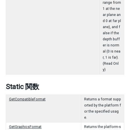
range from
1 at the ne
ar plane an
d 0 at far pl
ane), and f
alse if the
depth buff
er is norm
al (0 is nea
r, 1 is far).
(Read Onl
y)
Static 関数
GetCompatibleFormat
Returns a format supp
orted by the platform f
or the specified usag
e.
GetGraphicsFormat
Returns the platform-s