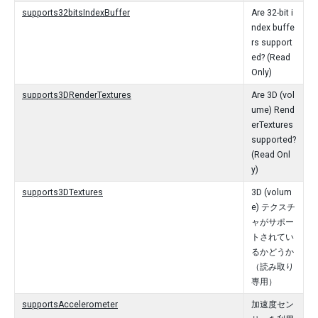
supports32bitsIndexBuffer
Are 32-bit i
ndex buffe
rs support
ed? (Read
Only)
supports3DRenderTextures
Are 3D (vol
ume) Rend
erTextures
supported?
(Read Onl
y)
supports3DTextures
3D (volum
e) テクスチ
ャがサポー
トされてい
るかどうか
（読み取り
専用）
supportsAccelerometer
加速度セン