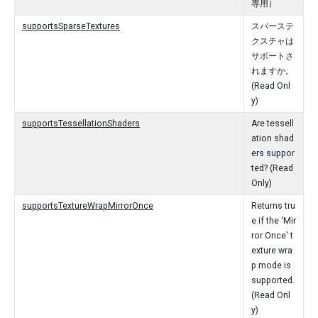
専用）
supportsSparseTextures
スパーステ
クスチャは
サポートさ
れますか。
(Read Onl
y)
supportsTessellationShaders
Are tessell
ation shad
ers suppor
ted? (Read
Only)
supportsTextureWrapMirrorOnce
Returns tru
e if the 'Mir
ror Once' t
exture wra
p mode is
supported.
(Read Onl
y)