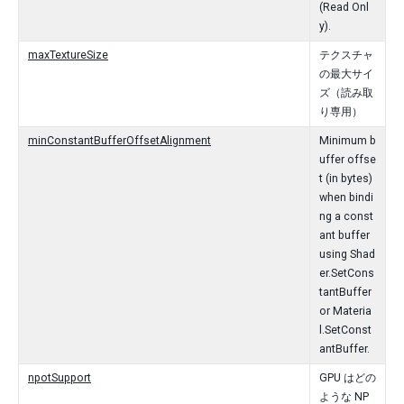
(Read Onl
y).
maxTextureSize
テクスチャ
の最大サイ
ズ（読み取
り専用）
minConstantBufferOffsetAlignment
Minimum b
uffer offse
t (in bytes)
when bindi
ng a const
ant buffer
using Shad
er.SetCons
tantBuffer
or Materia
l.SetConst
antBuffer.
npotSupport
GPU はどの
ような NP