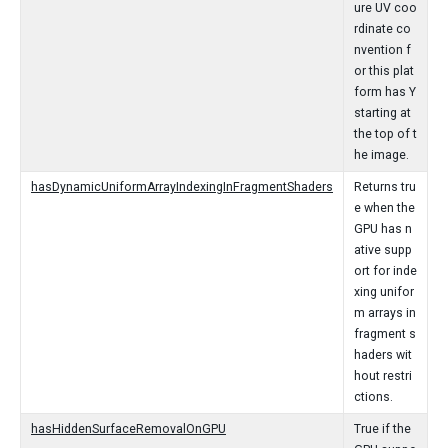
ure UV coo
rdinate co
nvention f
or this plat
form has Y
starting at
the top of t
he image.
hasDynamicUniformArrayIndexingInFragmentShaders
Returns tru
e when the
GPU has n
ative supp
ort for inde
xing unifor
m arrays in
fragment s
haders wit
hout restri
ctions.
hasHiddenSurfaceRemovalOnGPU
True if the