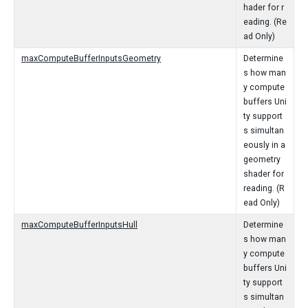
hader for r
eading. (Re
ad Only)
maxComputeBufferInputsGeometry
Determine
s how man
y compute
buffers Uni
ty support
s simultan
eously in a
geometry
shader for
reading. (R
ead Only)
maxComputeBufferInputsHull
Determine
s how man
y compute
buffers Uni
ty support
s simultan