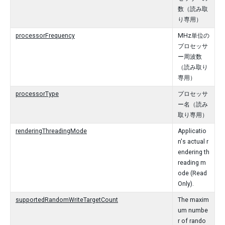
数（読み取
り専用）
processorFrequency
MHz単位の
プロセッサ
ー周波数
（読み取り
専用）
processorType
プロセッサ
ー名（読み
取り専用）
renderingThreadingMode
Applicatio
n's actual r
endering th
reading m
ode (Read
Only).
supportedRandomWriteTargetCount
The maxim
um numbe
r of rando