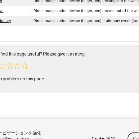
er
Direct manipulation device (finger, pen) moving into the wind
ve
Direct manipulation device (finger, pen) moved out of the wi
ionary
Direct manipulation device (finger, pen) stationary event (lo
find this page useful? Please give it a rating:
a problem on this page
 2023 Unity Technologies. Publication 2022.1
トナビゲーションを強化
アル
Answers
ナレッジベース
フォーラム
アセットストア
商標
Cookie 設定
す