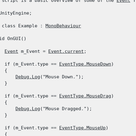
 script is a basic overview of some of the 
Event
 T
UnityEngine;
 class Example : 
MonoBehaviour
id OnGUI()

Event
 m_Event = 
Event.current
;
  if (m_Event.type == 
EventType.MouseDown
)

 {

Debug.Log
("Mouse Down.");

  }
  if (m_Event.type == 
EventType.MouseDrag
)

 {

Debug.Log
("Mouse Dragged.");

  }
  if (m_Event.type == 
EventType.MouseUp
)

 {
