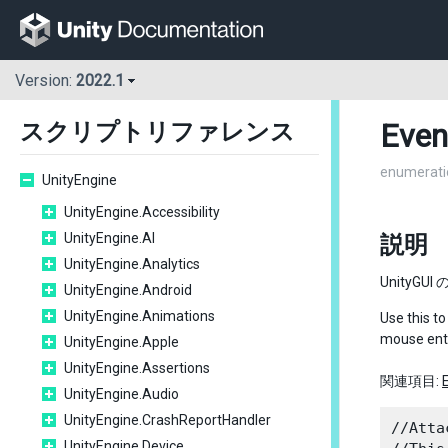
Version:
2022.1
Even
スクリプトリファレンス
enumerati
UnityEngine
UnityEngine.Accessibility
UnityEngine.AI
説明
UnityEngine.Analytics
Unity
UnityEngine.Android
UnityEngine.Animations
Use this t
mouse ente
UnityEngine.Apple
UnityEngine.Assertions
関連項目:
UnityEngine.Audio
UnityEngine.CrashReportHandler
//Atta
UnityEngine.Device