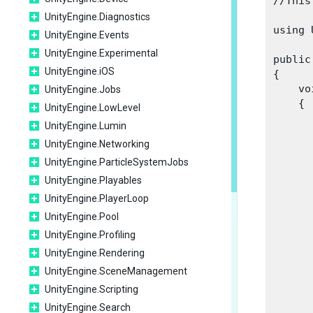
//This
UnityEngine.Diagnostics
using 
UnityEngine.Events
UnityEngine.Experimental
public
UnityEngine.iOS
{

    vo
UnityEngine.Jobs
    {

UnityEngine.LowLevel
UnityEngine.Lumin
UnityEngine.Networking
      
       
UnityEngine.ParticleSystemJobs
UnityEngine.Playables
      
UnityEngine.PlayerLoop
UnityEngine.Pool
      
UnityEngine.Profiling
       
UnityEngine.Rendering
      
UnityEngine.SceneManagement
UnityEngine.Scripting
      
UnityEngine.Search
       