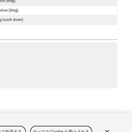
ow (drag).
ndow (drag).
ng touch down).
と利用規約
法律関連
プライバシーポリシー
クッキー
私の
べて拒否する
すべての Cookie を受け入れる