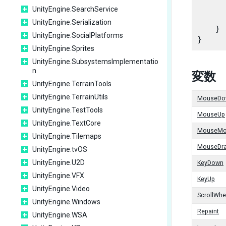
UnityEngine.SearchService
       
UnityEngine.Serialization
    }

UnityEngine.SocialPlatforms
UnityEngine.Sprites
UnityEngine.SubsystemsImplementatio
n
変数
UnityEngine.TerrainTools
UnityEngine.TerrainUtils
MouseDo
UnityEngine.TestTools
MouseUp
UnityEngine.TextCore
MouseMo
UnityEngine.Tilemaps
MouseDr
UnityEngine.tvOS
UnityEngine.U2D
KeyDown
UnityEngine.VFX
KeyUp
UnityEngine.Video
ScrollWhe
UnityEngine.Windows
Repaint
UnityEngine.WSA