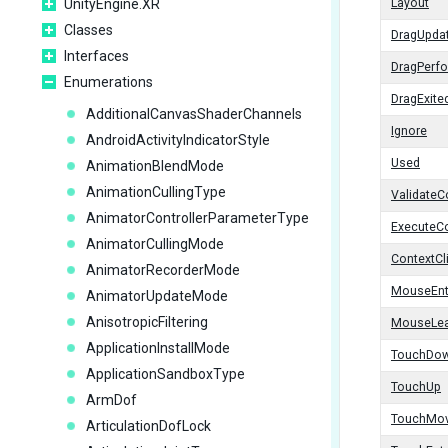
UnityEngine.XR
Layout
Classes
DragUpda
Interfaces
DragPerf
Enumerations
DragExite
AdditionalCanvasShaderChannels
Ignore
AndroidActivityIndicatorStyle
Used
AnimationBlendMode
AnimationCullingType
Validate
AnimatorControllerParameterType
Execute
AnimatorCullingMode
ContextCl
AnimatorRecorderMode
MouseEnt
AnimatorUpdateMode
AnisotropicFiltering
MouseLe
ApplicationInstallMode
TouchDo
ApplicationSandboxType
TouchUp
ArmDof
TouchMo
ArticulationDofLock