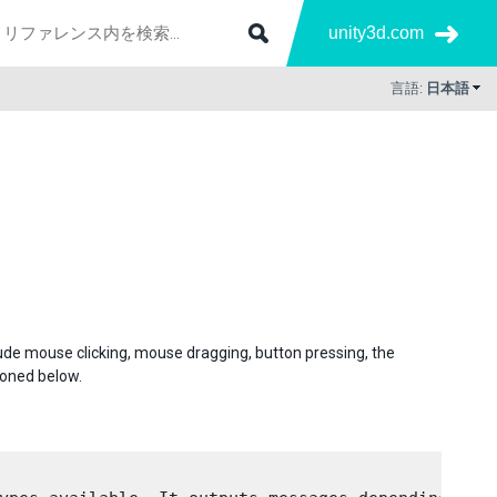
unity3d.com
言語:
日本語
clude mouse clicking, mouse dragging, button pressing, the
ioned below.