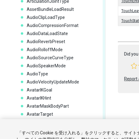
ArticulationJointType
TouchEnt
AssetBundleLoadResult
TouchLea
AudioClipLoadType
TouchStat
AudioCompressionFormat
AudioDataLoadState
AudioReverbPreset
AudioRolloffMode
Did you 
AudioSourceCurveType
AudioSpeakerMode
AudioType
Report 
AudioVelocityUpdateMode
AvatarIKGoal
AvatarIKHint
AvatarMaskBodyPart
AvatarTarget
BatteryStatus
Copyright ©
BodyDof
「すべての Cookie を受け入れる」をクリックすると、サイ
チュートリ
CameraClearFlags