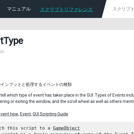
マニュアル
スクリプトリファレンス
tType
on
GUI のインプットと処理するイベントの種類
o tell which type of event has taken place in the GUI. Types of Events in
ring or exiting the window, and the scroll wheel as well as others ment
Event.type
,
Event
,
GUI Scripting Guide
.
ch this script to a 
GameObject