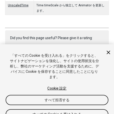
UnscaledTime
Time.timeScale から独立して Animator を更新し
ます。
Did you find this page useful? Please give it a rating:
「すべての Cookie を受け入れる」をクリックすると、
Report a problem on this page
サイトナビゲーションを強化し、サイトの使用状況を分
析し、弊社のマーケティング活動を支援するために、デ
バイスに Cookie を保存することに同意したことになり
ます。
Cookie 設定
Copyright © 2023 Unity Technologies. Publication 2022.1
すべて拒否する
チュートリアル
Answers
ナレッジベース
フォーラム
アセ
ットストア
商標と利用規約
法律関連
プライバシーポリシー
クッキー
私の個人情報を販売または共有しない